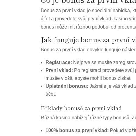
Bonus za první vklad je speciální nabídka, k
účet a provedete svůj první vklad, kasino vám
bonus může mít různou podobu, od procentu
Jak funguje bonus za první v
Bonus za první vklad obvykle funguje násle
Registrace:
Nejprve se musíte zaregistrova
První vklad:
Po registraci provedete svůj
musíte vložit, abyste mohli bonus získat.
Uplatnění bonusu:
Jakmile je váš vklad
účet.
Příklady bonusů za první vklad
Různá kasina nabízejí různé typy bonusů. Zd
100% bonus za první vklad:
Pokud vložít