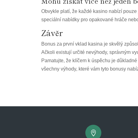
Mohu získat více než jeden b
Obvykle platí, že každé kasino nabízí pouze
speciální nabídky pro opakované hráče neb
Závěr
Bonus za první vklad kasina je skvělý způsob
Ačkoli existují určité nevýhody, správným vy
Pamatujte, že klíčem k úspěchu je důkladné
všechny výhody, které vám tyto bonusy nabíze
