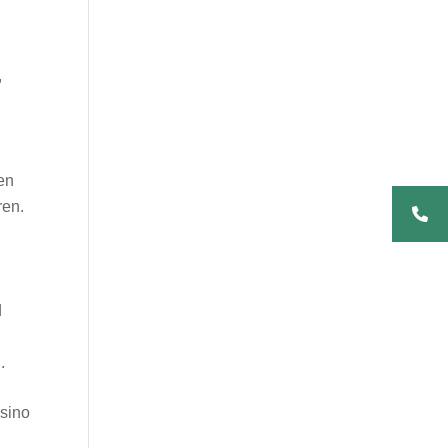
,
en
ren.
d
.