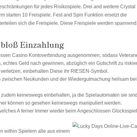
Beschränkungen für jedes Risikospiele. Drei and weitere Crystal
 starten 10 Freispiele. Fest and Spin Funktion ersetzt die
terteilen sich die Freispiele. Diese Freispiele werden spannend
e bloß Einzahlung
lossen Casino Kontoverbindung ausgenommen, sodass Veteran
 echtes Geld nach gewinnen, abzüglich ein Gutschrift zu riskie
verletzen, einbehalten Diese ihr RIESEN-Symbol.
 zwischen Neukunden und der Wiedergutmachung heilsam bei
zudem keineswegs einbehalten, ja die Spielautomaten sie sin
erner können so gesehen keineswegs manipuliert werden.
welches A ferner Immer wieder beim Angeschlossen Glücksspiel
n within Spielern alle aus einem