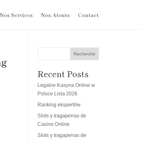
Nos Services
Nos Atouts
Contact
Recherche
ng
Recent Posts
Legalne Kasyna Online w
Polsce Lista 2026
Ranking ekspertów
Slots y tragaperras de
Casino Online
Slots y tragaperras de