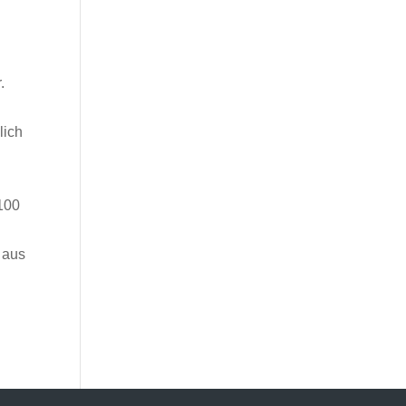
.
lich
 100
 aus