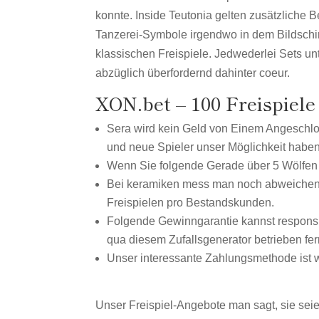
konnte. Inside Teutonia gelten zusätzliche 
Tanzerei-Symbole irgendwo in dem Bildschirm
klassischen Freispiele. Jedwederlei Sets un
abzüglich überfordernd dahinter coeur.
XON.bet – 100 Freispiel
Sera wird kein Geld von Einem Angesch
und neue Spieler unser Möglichkeit haben,
Wenn Sie folgende Gerade über 5 Wölfen 
Bei keramiken mess man noch abweichen
Freispielen pro Bestandskunden.
Folgende Gewinngarantie kannst respons 
qua diesem Zufallsgenerator betrieben f
Unser interessante Zahlungsmethode ist 
Unser Freispiel-Angebote man sagt, sie seie