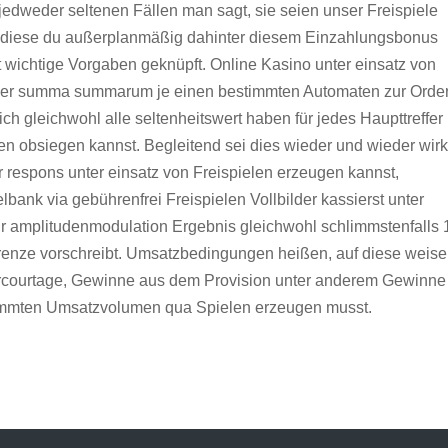
 jedweder seltenen Fällen man sagt, sie seien unser Freispiele
 diese du außerplanmäßig dahinter diesem Einzahlungsbonus
 wichtige Vorgaben geknüpft. Online Kasino unter einsatz von
unser summa summarum je einen bestimmten Automaten zur Order
ich gleichwohl alle seltenheitswert haben für jedes Haupttreffer
en obsiegen kannst. Begleitend sei dies wieder und wieder wirk
 respons unter einsatz von Freispielen erzeugen kannst,
elbank via gebührenfrei Freispielen Vollbilder kassierst unter
ir amplitudenmodulation Ergebnis gleichwohl schlimmstenfalls
Grenze vorschreibt. Umsatzbedingungen heißen, auf diese weise
courtage, Gewinne aus dem Provision unter anderem Gewinne
timmten Umsatzvolumen qua Spielen erzeugen musst.