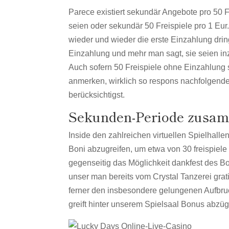
Parece existiert sekundär Angebote pro 50 F
seien oder sekundär 50 Freispiele pro 1 Eur
wieder und wieder die erste Einzahlung drin
Einzahlung und mehr man sagt, sie seien in
Auch sofern 50 Freispiele ohne Einzahlung s
anmerken, wirklich so respons nachfolgen
berücksichtigst.
Sekunden-Periode zusam
Inside den zahlreichen virtuellen Spielhalle
Boni abzugreifen, um etwa von 30 freispiele
gegenseitig das Möglichkeit dankfest des Bon
unser man bereits vom Crystal Tanzerei grat
ferner den insbesondere gelungenen Aufbruc
greift hinter unserem Spielsaal Bonus abzüg