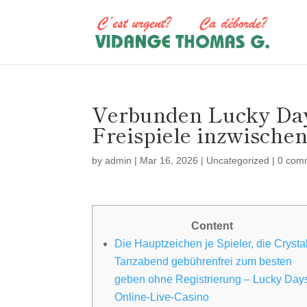
Verbunden Lucky Day
Freispiele inzwischen
by
admin
|
Mar 16, 2026
|
Uncategorized
|
0 com
Content
Die Hauptzeichen je Spieler, die Crysta
Tanzabend gebührenfrei zum besten
geben ohne Registrierung – Lucky Day
Online-Live-Casino