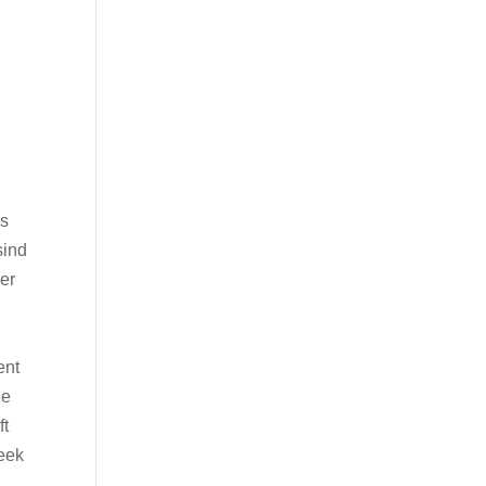
n
es
sind
er
ent
ee
ft
Week