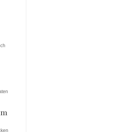
ich
aten
dem
cken