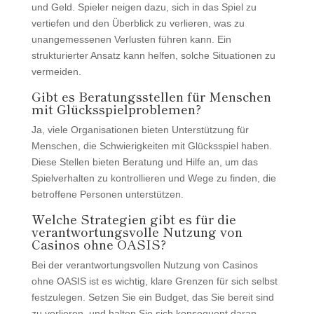
und Geld. Spieler neigen dazu, sich in das Spiel zu
vertiefen und den Überblick zu verlieren, was zu
unangemessenen Verlusten führen kann. Ein
strukturierter Ansatz kann helfen, solche Situationen zu
vermeiden.
Gibt es Beratungsstellen für Menschen
mit Glücksspielproblemen?
Ja, viele Organisationen bieten Unterstützung für
Menschen, die Schwierigkeiten mit Glücksspiel haben.
Diese Stellen bieten Beratung und Hilfe an, um das
Spielverhalten zu kontrollieren und Wege zu finden, die
betroffene Personen unterstützen.
Welche Strategien gibt es für die
verantwortungsvolle Nutzung von
Casinos ohne OASIS?
Bei der verantwortungsvollen Nutzung von Casinos
ohne OASIS ist es wichtig, klare Grenzen für sich selbst
festzulegen. Setzen Sie ein Budget, das Sie bereit sind
zu verlieren, und halten Sie sich konsequent daran.