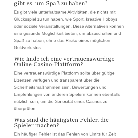
gibt es, um Spaß zu haben?
Es gibt viele unterhaltsame Aktivitäten, die nichts mit
Glücksspiel zu tun haben, wie Sport, kreative Hobbys
oder soziale Veranstaltungen. Diese Alternativen können
eine gesunde Möglichkeit bieten, um abzuschalten und
Spaß zu haben, ohne das Risiko eines möglichen
Geldverlustes.
Wie finde ich eine vertrauenswürdige
Online-Casino-Plattform?
Eine vertrauenswürdige Plattform sollte über gültige
Lizenzen verfügen und transparent über die
Sicherheitsmaßnahmen sein. Bewertungen und
Empfehlungen von anderen Spielern können ebenfalls
nützlich sein, um die Seriosität eines Casinos zu
überprüfen.
Was sind die häufigsten Fehler, die
Spieler machen?
Ein häufiger Fehler ist das Fehlen von Limits für Zeit