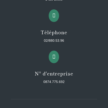

Téléphone
02/880.53.96

N° d'entreprise
0874.775.692