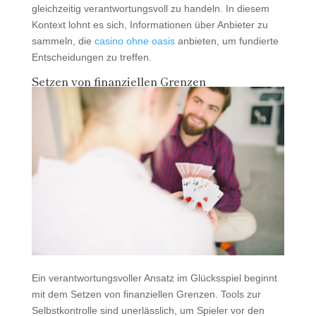
gleichzeitig verantwortungsvoll zu handeln. In diesem
Kontext lohnt es sich, Informationen über Anbieter zu
sammeln, die
casino ohne oasis
anbieten, um fundierte
Entscheidungen zu treffen.
Setzen von finanziellen Grenzen
Ein verantwortungsvoller Ansatz im Glücksspiel beginnt
mit dem Setzen von finanziellen Grenzen. Tools zur
Selbstkontrolle sind unerlässlich, um Spieler vor den