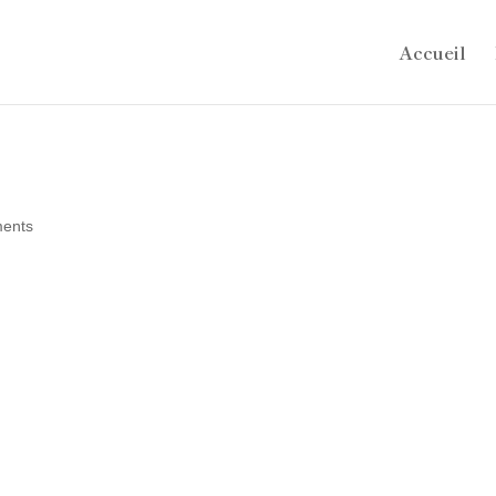
Accueil
ents