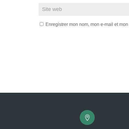
Enregistrer mon nom, mon e-mail et mon
