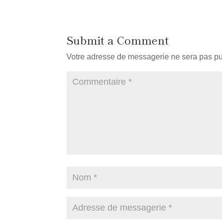
Submit a Comment
Votre adresse de messagerie ne sera pas pu