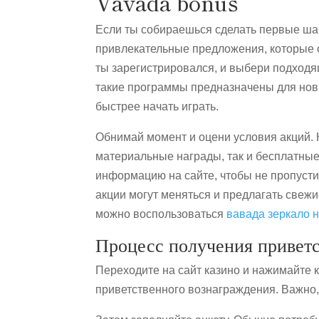
Vavada bonus
Если ты собираешься сделать первые шаг
привлекательные предложения, которые 
ты зарегистрировался, и выбери подходя
такие программы предназначены для новы
быстрее начать играть.
Обнимай момент и оцени условия акций. 
материальные награды, так и бесплатны
информацию на сайте, чтобы не пропусти
акции могут меняться и предлагать свежи
можно воспользоваться
вавада зеркало н
Процесс получения приветс
Переходите на сайт казино и нажимайте к
приветственного вознаграждения. Важно,