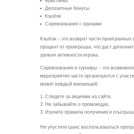
Фриспины
Депозитные бонусы
Кэшбэк
Соревнования с призами
Кэшбэк – это возврат части проигранных
процент от проигрыша, что даст дополнит
уровня активности игрока.
Соревнования и турниры – это возможност
мероприятия часто организуются с участ
может каждый желающий.
Следите за акциями на сайте.
Не забывайте о промокодах.
Изучите правила получения и отыгрыш
Не упустите шанс воспользоваться прог