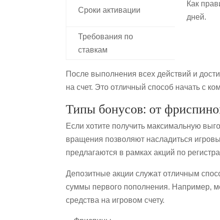
Как прав
Сроки активации
дней.
Требования по
ставкам
После выполнения всех действий и дост
на счет. Это отличный способ начать с к
Типы бонусов: от фриспино
Если хотите получить максимальную выг
вращения позволяют насладиться игровым
предлагаются в рамках акций по регистр
Депозитные акции служат отличным спосо
суммы первого пополнения. Например, мо
средства на игровом счету.