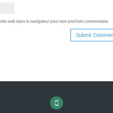
 site web dans le navigateur pour mon prochain commentaire.
