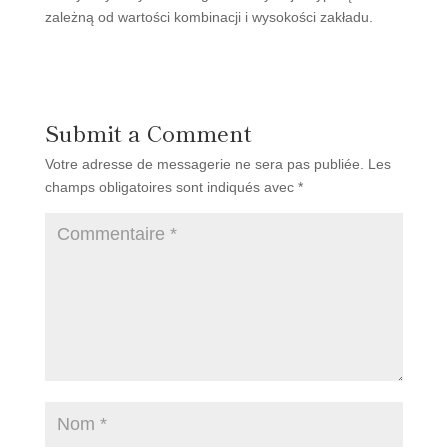
zależną od wartości kombinacji i wysokości zakładu.
Submit a Comment
Votre adresse de messagerie ne sera pas publiée.
Les
champs obligatoires sont indiqués avec
*