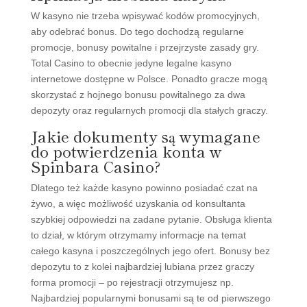
W kasyno nie trzeba wpisywać kodów promocyjnych,
aby odebrać bonus. Do tego dochodzą regularne
promocje, bonusy powitalne i przejrzyste zasady gry.
Total Casino to obecnie jedyne legalne kasyno
internetowe dostępne w Polsce. Ponadto gracze mogą
skorzystać z hojnego bonusu powitalnego za dwa
depozyty oraz regularnych promocji dla stałych graczy.
Jakie dokumenty są wymagane
do potwierdzenia konta w
Spinbara Casino?
Dlatego też każde kasyno powinno posiadać czat na
żywo, a więc możliwość uzyskania od konsultanta
szybkiej odpowiedzi na zadane pytanie. Obsługa klienta
to dział, w którym otrzymamy informacje na temat
całego kasyna i poszczególnych jego ofert. Bonusy bez
depozytu to z kolei najbardziej lubiana przez graczy
forma promocji – po rejestracji otrzymujesz np.
Najbardziej popularnymi bonusami są te od pierwszego