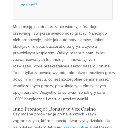
znaleźć?
Moją misją jest dostarczanie wiedzy, która daje
przewagę i zwiększa świadomość graczy. Należą do
nich propozycje, takie jak automaty slotowe, poker,
blackjack, ruletka, baccarat oraz gry na żywo z
prawdziwym krupierem. Odkryj razem z nami świat
zaawansowanych technologii i innowacyjnych
rozwiązań, które przekształcają sektor hazardu online.
To nie tylko zapewnia wygodę, ale także umożliwia grę w
dowolnym miejscu, co jest szczególnie cenione przez
współczesnych graczy, poszukujących elastycznych
opcji rozrywki. Wszystko to sprawia, że ich gry są w
100% bezpieczne i oferują uczciwe wyniki.
Inne Promocje i Bonusy w Vox Casino
Czy można porównać je do najlepszych kasyn
zagranicznych, które z chęcią otworzyłyby działalność
na polskim rynku? Jak więc
kasyno online
Total Casino