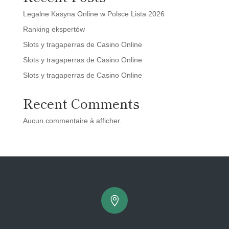
Legalne Kasyna Online w Polsce Lista 2026
Ranking ekspertów
Slots y tragaperras de Casino Online
Slots y tragaperras de Casino Online
Slots y tragaperras de Casino Online
Recent Comments
Aucun commentaire à afficher.
