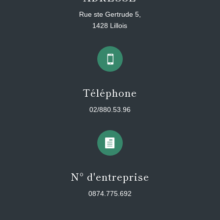
Rue ste Gertrude 5,
1428 Lillois

Téléphone
02/880.53.96

N° d'entreprise
0874.775.692