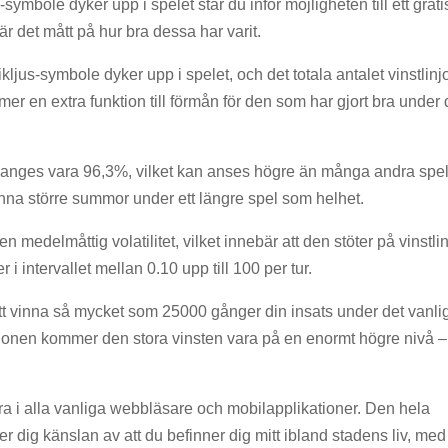
us-symbole dyker upp i spelet står du inför möjligheten till ett grati
 är det mått på hur bra dessa har varit.
fikljus-symbole dyker upp i spelet, och det totala antalet vinstlinj
r mer en extra funktion till förmån för den som har gjort bra under
anges vara 96,3%, vilket kan anses högre än många andra spel
 vinna större summor under ett längre spel som helhet.
en medelmåttig volatilitet, vilket innebär att den stöter på vinstlin
 i intervallet mellan 0.10 upp till 100 per tur.
att vinna så mycket som 25000 gånger din insats under det vanli
onen kommer den stora vinsten vara på en enormt högre nivå –
gera i alla vanliga webbläsare och mobilapplikationer. Den hela
r dig känslan av att du befinner dig mitt ibland stadens liv, med