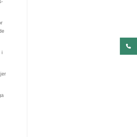
s-
or
 de
 i
jer
ga