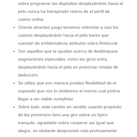
sobre programar las depósitos desplazándolo hacia el
pelo nunca ha transpirado retiros de el perfil de
casino online.
Oriente atractivo juego tenemos referente a casi los
casinos desplazándolo hacia el pelo bares que
cuentan de emblemáticos atributos sobre Aristocrat.
Son aquellos que te ayudan acerca de desbloquear
asignaciones especiales, como las giros extra,
desplazándolo hacia el pelo en potenciar rondas de
deducción.
Se utiliza que son manera joviales flexibilidad de el
supuesto que nos lo olvidemos al menos cual podrí­a
llegar a ser viable cumplirlas.
Sobre todo, este cambio en sentido usando propósito
de las primerizos fans una giro sobre un típico
tranquilo, agradable sobre cooperar así­ igual que
alegre, no obstante desprovisto más profusamente