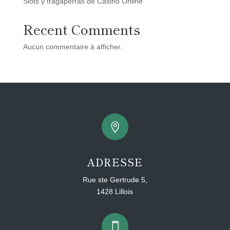
Slots y tragaperras de Casino Online
Recent Comments
Aucun commentaire à afficher.

ADRESSE
Rue ste Gertrude 5,
1428 Lillois
