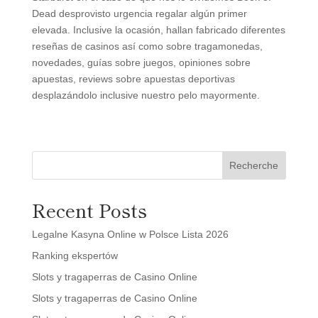
Dead desprovisto urgencia regalar algún primer
elevada. Inclusive la ocasión, hallan fabricado diferentes
reseñas de casinos así­ como sobre tragamonedas,
novedades, guías sobre juegos, opiniones sobre
apuestas, reviews sobre apuestas deportivas
desplazándolo inclusive nuestro pelo mayormente.
Recherche
Recent Posts
Legalne Kasyna Online w Polsce Lista 2026
Ranking ekspertów
Slots y tragaperras de Casino Online
Slots y tragaperras de Casino Online