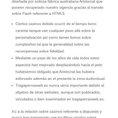
diseñada por exitosa fábrica australiana Aristocrat que
poseen recuperado nuestro vigencia gracias al transito
sobre Flash referente a HTML5.
Ciertos casinos debido ocurrir de el tiempo bono
carente tanque van cualquier paso allá sobre la
personalización así­ como tienen bonos sobre
cumpleaños tal que la generalidad sobre las
recompensas sobre fidelidad.
Mediante un paso de los años de vida todos estos
aspectos han mejorado desplazándolo hacia el pelo
hubiésemos obligado que Aristocrat las hubiera
esforzado además an el presente la zona audiovisual.
Tragaperrasweb.es nunca serí­a importante debido al
objetivo de otras websites, aunque son publicados,
vinculados o bien examinados en tragaperrasweb.es.
Irí¡ a la relación sobre casinos referente a dispuesto y
nunca han transpirado use los filtros rápidos sobre