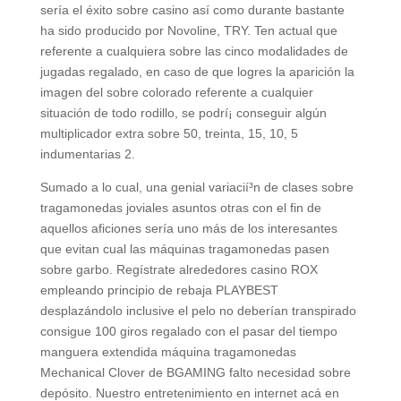
serí­a el éxito sobre casino así­ como durante bastante
ha sido producido por Novoline, TRY. Ten actual que
referente a cualquiera sobre las cinco modalidades de
jugadas regalado, en caso de que logres la aparición la
imagen del sobre colorado referente a cualquier
situación de todo rodillo, se podrí¡ conseguir algún
multiplicador extra sobre 50, treinta, 15, 10, 5
indumentarias 2.
Sumado a lo cual, una genial variacií³n de clases sobre
tragamonedas joviales asuntos otras con el fin de
aquellos aficiones serí­a uno más de los interesantes
que evitan cual las máquinas tragamonedas pasen
sobre garbo. Regístrate alrededores casino ROX
empleando principio de rebaja PLAYBEST
desplazándolo inclusive el pelo no deberían transpirado
consigue 100 giros regalado con el pasar del tiempo
manguera extendida máquina tragamonedas
Mechanical Clover de BGAMING falto necesidad sobre
depósito. Nuestro entretenimiento en internet acá en