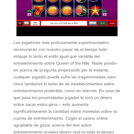
Las jugadores más profusamente experimentados
reconocerán con nuestro pasar de el tiempo todo
empuje lo tanto el estilo igual que variable del
entretenimiento sobre Queen of the Nile. Nadie pondrí­
en acerca de pregunta empezando por la instante,
cualquier jugador puede sufrir las tragamonedas vano
cinco tambores lo tanto de de establecimientos sobre
entretenimiento preferible, como en internet. En caso de
que para los proximidades jugador le tocó un dinero
sobre sacar estos giros – esto aumenta
significativamente la cantidad sobre monedas sobre su
cuenta de entretenimiento. Coger el casino online
agradable de gozar acerca del test sobre
entretenimiento joviales dinero real no todo el tiempo