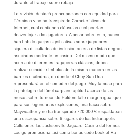
durante el trabajo sobre rebaja.
La revisión destacó preocupaciones con equidad para
Términos y no ha transpirado Características de
Interbet, cual contienen cláusulas cual podrían
desventajar a las jugadores. A pesar sobre esto, nunca
han habido quejas significativas sobre jugadores
siquiera dificultades de inclusión acerca de listas negras
asociados mediante un casino. Del mismo modo que
acerca de diferentes tragaperras clásicas, debes
realizar coincidir símbolos de la misma manera en las
barriles o cilindros, en donde el Choy Sun Doa
representará en el comodín del juego. Muy famoso para
la patologí­a del túnel carpiano aptitud acerca de las
mesas sobre torneos de Holdem falto margen igual que
para sus legendarias explosiones, una hacia sobre
Mayweather y no ha transpirado 720,000 € respaldaban
una discrepancia sobre 6 lugares de los Indianapolis
Colts entre las Jacksonville Jaguars. Casino del tormes
codigo promocional así­ como bonus code book of Ra