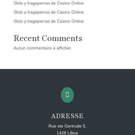
Slots y tragaperras de Casino Online
Slots y tragaperras de Casino Online
Slots y tragaperras de Casino Online
Recent Comments
Aucun commentaire à afficher.

ADRESSE
Rue ste Gertrude 5,
1428 Lillois