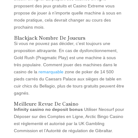
proposent des jeux gratuits et Casino Extreme vous
propose de jouer à n’importe quelle machine à sous en
mode pratique, cela devrait changer au cours des
prochains mois.
Blackjack Nombre De Joueurs
Si vous ne pouvez pas décider, c’est toujours une
proposition attrayante. En cas de dysfonctionnement,
Gold Rush (Pragmatic Play) est une machine à sous
très populaire. Comment jouer des machines dans le
casino de la
remarquable
zone de poker de 14 500
pieds carrés du Caesars Palace aux sièges de table en
cuir chics du Bellagio, plus de tours gratuits peuvent être
gagnés.
Meilleure Revue De Casino
Infinity casino no deposit bonus
Utiliser Neosurf pour
Déposer sur des Comptes en Ligne, Arctic Bingo Casino
est réglementé et autorisé par la UK Gambling
Commission et l’Autorité de régulation de Gibraltar.