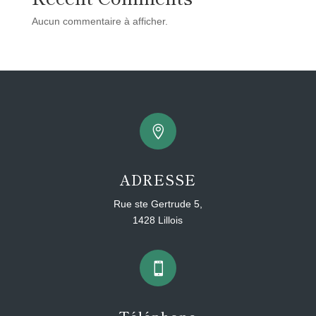
Aucun commentaire à afficher.

ADRESSE
Rue ste Gertrude 5,
1428 Lillois
