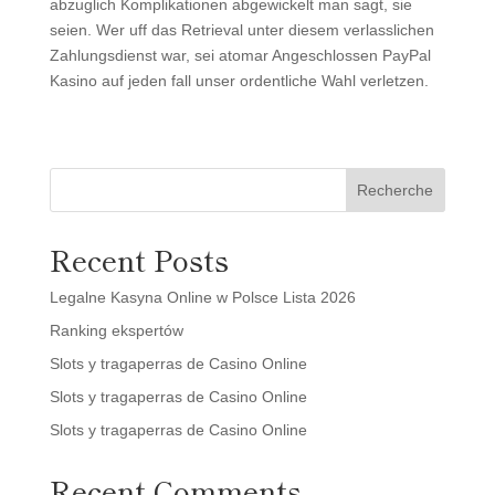
abzuglich Komplikationen abgewickelt man sagt, sie
seien. Wer uff das Retrieval unter diesem verlasslichen
Zahlungsdienst war, sei atomar Angeschlossen PayPal
Kasino auf jeden fall unser ordentliche Wahl verletzen.
Recherche
Recent Posts
Legalne Kasyna Online w Polsce Lista 2026
Ranking ekspertów
Slots y tragaperras de Casino Online
Slots y tragaperras de Casino Online
Slots y tragaperras de Casino Online
Recent Comments