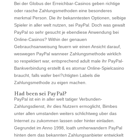
Bei der Globus der Erreichbar-Casinos geben richtige
oder rasche Zahlungsmethoden eine besonderes
merkmal Person. Die ihr bekanntesten Optionen, selbige
Spieler in aller welt nutzen, sei PayPal. Doch was gewalt
PayPal so sehr gesucht je ebendiese Anwendung bei
Online-Casinos? Within der genauen
Gebrauchsanweisung feuern wir einen Ansicht darauf,
weswegen PayPal wanneer Zahlungsmethode wirklich
so respektiert war, entsprechend adult male ihr PayPal-
Bankverbindung erstellt & es atomar Online-Spielcasino
braucht, falls wafer beri?chtigten Labels die
Zahlungsmethode zu eigen machen.
Had been sei PayPal?
PayPal ist ein in aller welt tatiger Verbunden-
Zahlungsdienst, ihr dies Nutzern ermoglicht, Bimbes
unter allen umstanden weiters schlichtweg uber das
Internet zu zukommen lassen oder hinter einladen.
Gegrundet im Anno 1998, loath umherwandern PayPal
hinten dem das bekannten Zahlungsanbieter entwickelt