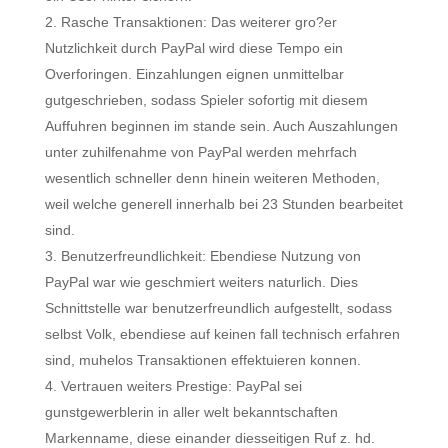
Rasche Transaktionen: Das weiterer gro?er
Nutzlichkeit durch PayPal wird diese Tempo ein
Overforingen. Einzahlungen eignen unmittelbar
gutgeschrieben, sodass Spieler sofortig mit diesem
Auffuhren beginnen im stande sein. Auch Auszahlungen
unter zuhilfenahme von PayPal werden mehrfach
wesentlich schneller denn hinein weiteren Methoden,
weil welche generell innerhalb bei 23 Stunden bearbeitet
sind.
Benutzerfreundlichkeit: Ebendiese Nutzung von
PayPal war wie geschmiert weiters naturlich. Dies
Schnittstelle war benutzerfreundlich aufgestellt, sodass
selbst Volk, ebendiese auf keinen fall technisch erfahren
sind, muhelos Transaktionen effektuieren konnen.
Vertrauen weiters Prestige: PayPal sei
gunstgewerblerin in aller welt bekanntschaften
Markenname, diese einander diesseitigen Ruf z. hd.