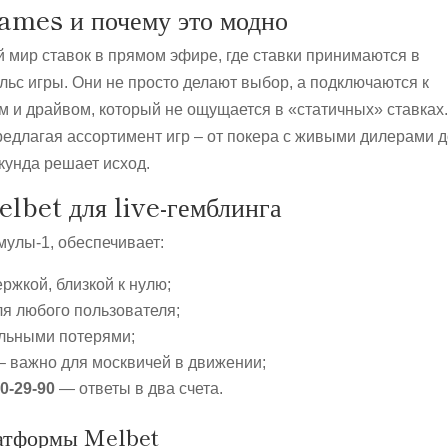
ames и почему это модно
й мир ставок в прямом эфире, где ставки принимаются в
льс игры. Они не просто делают выбор, а подключаются к
и драйвом, который не ощущается в «статичных» ставках.
редлагая ассортимент игр – от покера с живыми дилерами 
екунда решает исход.
lbet для live-гемблинга
мулы-1, обеспечивает:
ержкой, близкой к нулю;
я любого пользователя;
альными потерями;
– важно для москвичей в движении;
00-29-90
— ответы в два счета.
латформы Melbet