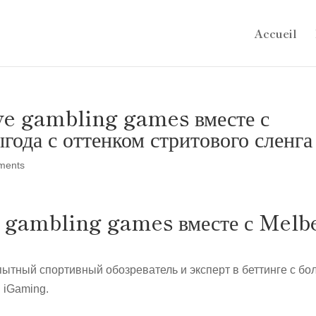
Accueil
ive gambling games вместе с
года с оттенком стритового сленга
ments
e gambling games вместе с Melb
пытный спортивный обозреватель и эксперт в беттинге с бо
 iGaming.