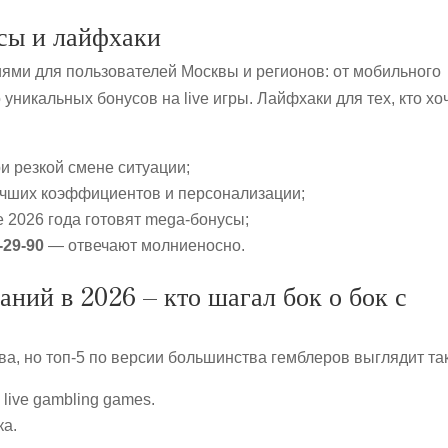
сы и лайфхаки
иями для пользователей Москвы и регионов: от мобильного
уникальных бонусов на live игры. Лайфхаки для тех, кто хо
ри резкой смене ситуации;
учших коэффициентов и персонализации;
 2026 года готовят mega-бонусы;
-29-90
— отвечают молниеносно.
ний в 2026 – кто шагал бок о бок с
а, но топ-5 по версии большинства гемблеров выглядит так
live gambling games.
ка.