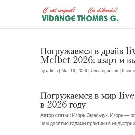
Погружаемся в драйв l
Melbet 2026: азарт и вы
by
admin
|
Mar 16, 2026
|
Uncategorized
|
0 com
Погружаемся в мир liv
в 2026 году
Автор статьи:
Игорь Омельчук
. Игорь — о
чем десятью годами практики в индустрии