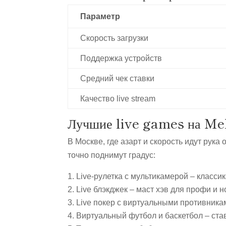
Параметр
Скорость загрузки
Поддержка устройств
Средний чек ставки
Качество live stream
Лучшие live games на Mel
В Москве, где азарт и скорость идут рука 
точно поднимут градус:
Live-рулетка с мультикамерой – классик
Live блэкджек – маст хэв для профи и н
Live покер с виртуальными противник
Виртуальный футбол и баскетбол – став