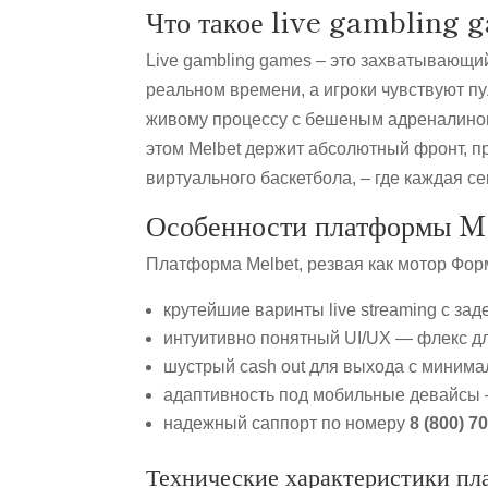
Что такое live gambling g
Live gambling games – это захватывающи
реальном времени, а игроки чувствуют пу
живому процессу с бешеным адреналином 
этом Melbet держит абсолютный фронт, п
виртуального баскетбола, – где каждая с
Особенности платформы Me
Платформа Melbet, резвая как мотор Фор
крутейшие варинты live streaming с зад
интуитивно понятный UI/UX — флекс дл
шустрый cash out для выхода с миним
адаптивность под мобильные девайсы 
надежный саппорт по номеру
8 (800) 7
Технические характеристики п