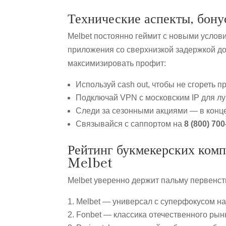
Технические аспекты, бону
Melbet постоянно геймит с новыми услов
приложения со сверхнизкой задержкой до 
максимизировать профит:
Используй cash out, чтобы не сгореть п
Подключай VPN с московским IP для л
Следи за сезонными акциями — в конце
Связывайся с саппортом на
8 (800) 700
Рейтинг букмекерских компа
Melbet
Melbet уверенно держит пальму первенств
Melbet — универсал с суперфокусом на 
Fonbet — классика отечественного рын