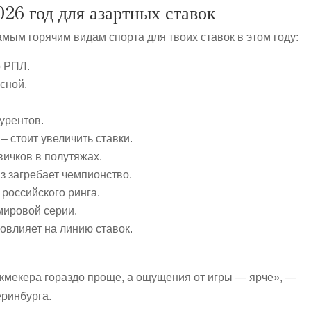
26 год для азартных ставок
мым горячим видам спорта для твоих ставок в этом году:
о РПЛ.
сной.
курентов.
– стоит увеличить ставки.
ичков в полутяжах.
з загребает чемпионство.
российского ринга.
мировой серии.
овлияет на линию ставок.
укмекера гораздо проще, а ощущения от игры — ярче», —
еринбурга.