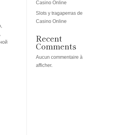
Casino Online
Slots y tragaperras de
Casino Online
,
,
Recent
дной
Comments
Aucun commentaire à
afficher.