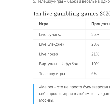
Телешоу-игры – бабки и веселье в одн
Топ live gambling games 2026
Игра
Процент 
Live рулетка
35%
Live блэкджек
28%
Live покер
21%
Виртуальный футбол
10%
Телешоу-игры
6%
«Melbet – это не просто букмекерская
себя профи, играя в любимые live gam
Москвы.