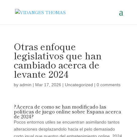
Otras enfoque
legislativos que han
cambiado acerca de
levante 2024
by
admin
|
Mar 17, 2026
|
Uncategorized
|
0 comments
?Acerca de como se han modificado las
politicas de juego online sobre Espana acerca
de 2024?
Pocos entornos utiles se encuentran asimilando tantos
alteraciones desplazandolo hacia el pelo demasiado
corto igual que nuestro del entretenimiento online. 2024