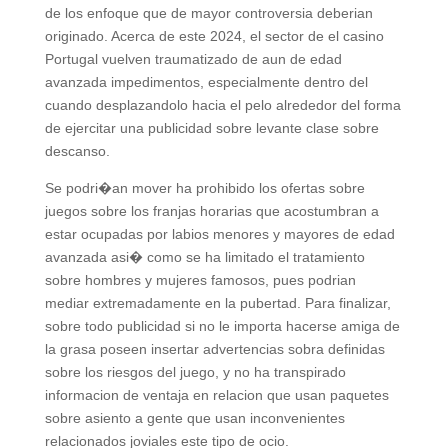
de los enfoque que de mayor controversia deberian
originado. Acerca de este 2024, el sector de el casino
Portugal vuelven traumatizado de aun de edad
avanzada impedimentos, especialmente dentro del
cuando desplazandolo hacia el pelo alrededor del forma
de ejercitar una publicidad sobre levante clase sobre
descanso.
Se podri�an mover ha prohibido los ofertas sobre
juegos sobre los franjas horarias que acostumbran a
estar ocupadas por labios menores y mayores de edad
avanzada asi� como se ha limitado el tratamiento
sobre hombres y mujeres famosos, pues podrian
mediar extremadamente en la pubertad. Para finalizar,
sobre todo publicidad si no le importa hacerse amiga de
la grasa poseen insertar advertencias sobra definidas
sobre los riesgos del juego, y no ha transpirado
informacion de ventaja en relacion que usan paquetes
sobre asiento a gente que usan inconvenientes
relacionados joviales este tipo de ocio.