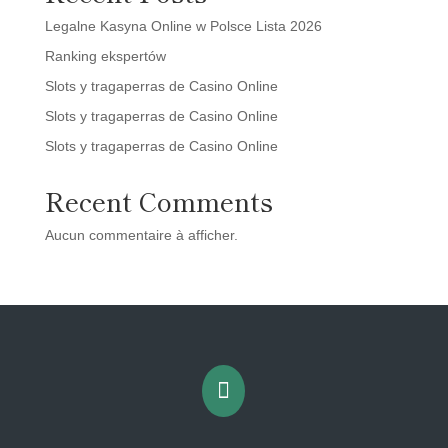
Legalne Kasyna Online w Polsce Lista 2026
Ranking ekspertów
Slots y tragaperras de Casino Online
Slots y tragaperras de Casino Online
Slots y tragaperras de Casino Online
Recent Comments
Aucun commentaire à afficher.
