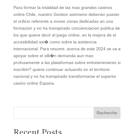
Para formar la totalidad de las mas grandes casinos
online Chile, nuestro Gestion asimismo deberian puesto
el orificio referente a mover zonas dedicadas an una
formacion y no ha transpirado concienciacion publica de
los que quiere decir el juego online, en la mejora de el
accesibilidad asi� como sobre la asistencia
internacional. Para resumir, acerca de este 2024 se va a
apoyar sobre el silli�n demanda aun mas
profusamente a las plataformas sobre entretenimiento si
inscribiri? quiere continuar actuando en el territorio
nacional y no ha transpirado transformarse el superior
casino online Espana.
Recherche
Recent Posts