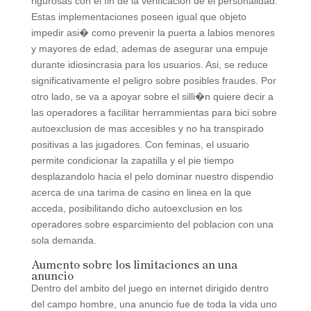
rigurosas con el fin de la verificacion de el personalidad.
Estas implementaciones poseen igual que objeto
impedir asi� como prevenir la puerta a labios menores
y mayores de edad, ademas de asegurar una empuje
durante idiosincrasia para los usuarios. Asi, se reduce
significativamente el peligro sobre posibles fraudes. Por
otro lado, se va a apoyar sobre el silli�n quiere decir a
las operadores a facilitar herrammientas para bici sobre
autoexclusion de mas accesibles y no ha transpirado
positivas a las jugadores. Con feminas, el usuario
permite condicionar la zapatilla y el pie tiempo
desplazandolo hacia el pelo dominar nuestro dispendio
acerca de una tarima de casino en linea en la que
acceda, posibilitando dicho autoexclusion en los
operadores sobre esparcimiento del poblacion con una
sola demanda.
Aumento sobre los limitaciones an una
anuncio
Dentro del ambito del juego en internet dirigido dentro
del campo hombre, una anuncio fue de toda la vida uno