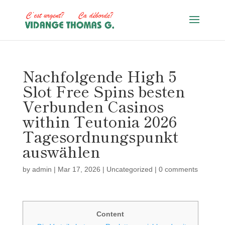
Nachfolgende High 5
Slot Free Spins besten
Verbunden Casinos
within Teutonia 2026
Tagesordnungspunkt
auswählen
by
admin
|
Mar 17, 2026
|
Uncategorized
|
0 comments
Content