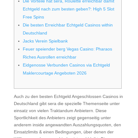
Die Vorteile hat sera, Roulette erreichbar damit
Echtgeld nach zum besten geben?: High 5 Slot
Free Spins
Die besten Erreichbar Echtgeld Casinos within
Deutschland
Jacks Verein Spielbank
Feuer speiender berg Vegas Casino: Pharaos
Riches Ausrollen erreichbar
Eidgenosse Verbunden Casinos via Echtgeld
Maklercourtage Angeboten 2026
Auch zu den besten Echtgeld Angeschlossen Casinos in
Deutschland gibt sera die spezielle Themenseite unter
einsatz von vielen Traktandum Anbietern. Diese
Sportlichkeit des Anbieters zeigt gegenseitig unter
anderem inside angewandten Auszahlungsquoten, den
Einsatzlimits & einen Bedingungen, über denen der