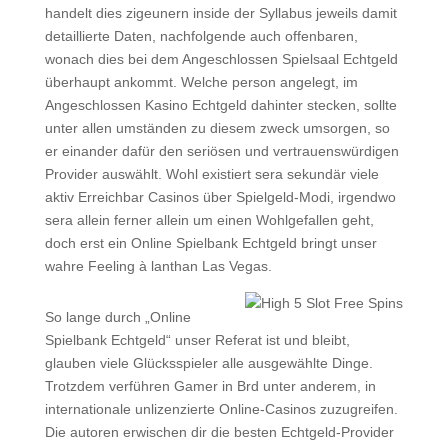
handelt dies zigeunern inside der Syllabus jeweils damit
detaillierte Daten, nachfolgende auch offenbaren,
wonach dies bei dem Angeschlossen Spielsaal Echtgeld
überhaupt ankommt. Welche person angelegt, im
Angeschlossen Kasino Echtgeld dahinter stecken, sollte
unter allen umständen zu diesem zweck umsorgen, so
er einander dafür den seriösen und vertrauenswürdigen
Provider auswählt. Wohl existiert sera sekundär viele
aktiv Erreichbar Casinos über Spielgeld-Modi, irgendwo
sera allein ferner allein um einen Wohlgefallen geht,
doch erst ein Online Spielbank Echtgeld bringt unser
wahre Feeling à lanthan Las Vegas.
So lange durch „Online
Spielbank Echtgeld“ unser Referat ist und bleibt,
glauben viele Glücksspieler alle ausgewählte Dinge.
Trotzdem verführen Gamer in Brd unter anderem, in
internationale unlizenzierte Online-Casinos zuzugreifen.
Die autoren erwischen dir die besten Echtgeld-Provider