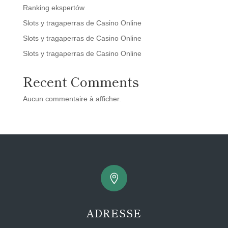
Ranking ekspertów
Slots y tragaperras de Casino Online
Slots y tragaperras de Casino Online
Slots y tragaperras de Casino Online
Recent Comments
Aucun commentaire à afficher.

ADRESSE