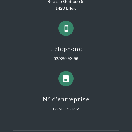
Rue ste Gertrude 5,
1428 Lillois

Téléphone
02/880.53.96

N° d'entreprise
0874.775.692