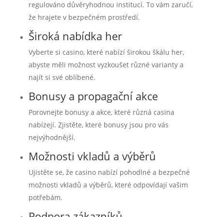
regulováno důvěryhodnou institucí. To vám zaručí,
že hrajete v bezpečném prostředí.
Široká nabídka her
Vyberte si casino, které nabízí širokou škálu her,
abyste měli možnost vyzkoušet různé varianty a
najít si své oblíbené.
Bonusy a propagační akce
Porovnejte bonusy a akce, které různá casina
nabízejí. Zjistěte, které bonusy jsou pro vás
nejvýhodnější.
Možnosti vkladů a výběrů
Ujistěte se, že casino nabízí pohodlné a bezpečné
možnosti vkladů a výběrů, které odpovídají vašim
potřebám.
Podpora zákazníků