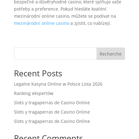
bezpečné a důvěryhodné casino, které splňuje vaše
potřeby a preference. Pokud hledáte kvalitní
mezinárodní online casino, můžete se podívat na
mezinárodní online casino
a zjistit, co nabízejí.
Recherche
Recent Posts
Legalne Kasyna Online w Polsce Lista 2026
Ranking ekspertów
Slots y tragaperras de Casino Online
Slots y tragaperras de Casino Online
Slots y tragaperras de Casino Online
Recent Comments