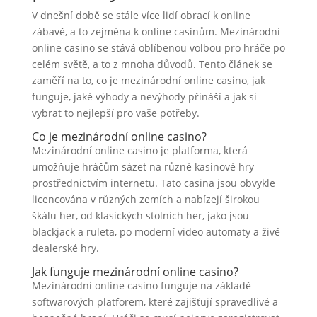
V dnešní době se stále více lidí obrací k online
zábavě, a to zejména k online casinům. Mezinárodní
online casino se stává oblíbenou volbou pro hráče po
celém světě, a to z mnoha důvodů. Tento článek se
zaměří na to, co je mezinárodní online casino, jak
funguje, jaké výhody a nevýhody přináší a jak si
vybrat to nejlepší pro vaše potřeby.
Co je mezinárodní online casino?
Mezinárodní online casino je platforma, která
umožňuje hráčům sázet na různé kasinové hry
prostřednictvím internetu. Tato casina jsou obvykle
licencována v různých zemích a nabízejí širokou
škálu her, od klasických stolních her, jako jsou
blackjack a ruleta, po moderní video automaty a živé
dealerské hry.
Jak funguje mezinárodní online casino?
Mezinárodní online casino funguje na základě
softwarových platforem, které zajišťují spravedlivé a