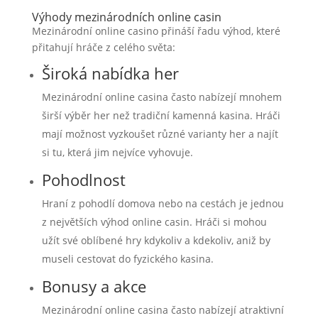
Výhody mezinárodních online casin
Mezinárodní online casino přináší řadu výhod, které
přitahují hráče z celého světa:
Široká nabídka her
Mezinárodní online casina často nabízejí mnohem
širší výběr her než tradiční kamenná kasina. Hráči
mají možnost vyzkoušet různé varianty her a najít
si tu, která jim nejvíce vyhovuje.
Pohodlnost
Hraní z pohodlí domova nebo na cestách je jednou
z největších výhod online casin. Hráči si mohou
užít své oblíbené hry kdykoliv a kdekoliv, aniž by
museli cestovat do fyzického kasina.
Bonusy a akce
Mezinárodní online casina často nabízejí atraktivní