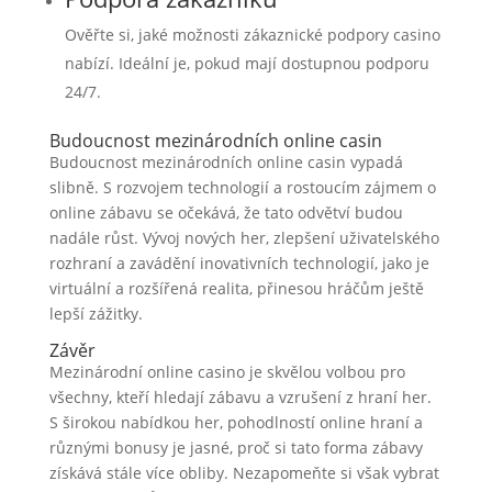
Ověřte si, jaké možnosti zákaznické podpory casino
nabízí. Ideální je, pokud mají dostupnou podporu
24/7.
Budoucnost mezinárodních online casin
Budoucnost mezinárodních online casin vypadá
slibně. S rozvojem technologií a rostoucím zájmem o
online zábavu se očekává, že tato odvětví budou
nadále růst. Vývoj nových her, zlepšení uživatelského
rozhraní a zavádění inovativních technologií, jako je
virtuální a rozšířená realita, přinesou hráčům ještě
lepší zážitky.
Závěr
Mezinárodní online casino je skvělou volbou pro
všechny, kteří hledají zábavu a vzrušení z hraní her.
S širokou nabídkou her, pohodlností online hraní a
různými bonusy je jasné, proč si tato forma zábavy
získává stále více obliby. Nezapomeňte si však vybrat