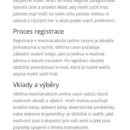
bezpečné hraní. Hráči se musí nejprve zaregistrovat,
vytvořit účet a provést vklad, aby mohli začít hrát.
Jakmile mají hráči na svém účtu peníze, mohou si
vybírat z různých her a sázet podle svých preferencí.
Proces registrace
Registrace v mezinárodním online casinu je obvykle
jednoduchá a rychlá. Většina casin požaduje
základní osobní údaje, jako je jméno, e-mailová
adresa a datum narození. Po registraci obvykle
obdržíte potvrdzovací e-mail, který je nutné ověřit,
abyste mohli začít hrát.
Vklady a výběry
Většina mezinárodních online casin nabízí různé
možnosti vkladů a výběrů. Hráči mohou používat
kreditní karty, debetní karty, elektronické peněženky
nebo dokonce kryptoměny. Je důležité si ověřit, jaké
možnosti jsou k dispozici pro vaši zemi a jaké jsou
poplatky spojené s těmito transakcemi.