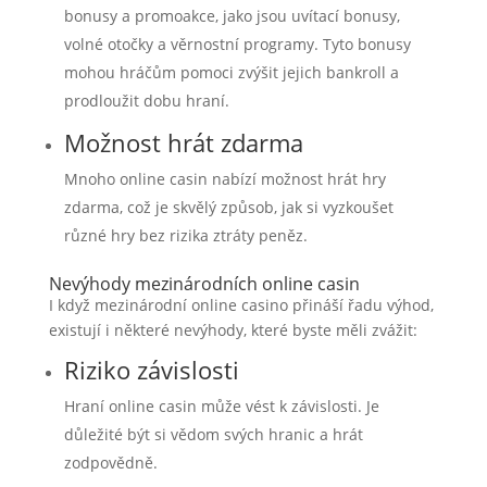
bonusy a promoakce, jako jsou uvítací bonusy,
volné otočky a věrnostní programy. Tyto bonusy
mohou hráčům pomoci zvýšit jejich bankroll a
prodloužit dobu hraní.
Možnost hrát zdarma
Mnoho online casin nabízí možnost hrát hry
zdarma, což je skvělý způsob, jak si vyzkoušet
různé hry bez rizika ztráty peněz.
Nevýhody mezinárodních online casin
I když mezinárodní online casino přináší řadu výhod,
existují i některé nevýhody, které byste měli zvážit:
Riziko závislosti
Hraní online casin může vést k závislosti. Je
důležité být si vědom svých hranic a hrát
zodpovědně.