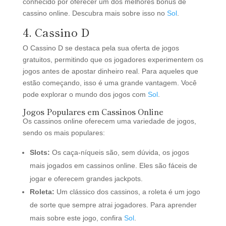
conhecido por oferecer um dos melhores bônus de
cassino online. Descubra mais sobre isso no
Sol
.
4. Cassino D
O Cassino D se destaca pela sua oferta de jogos
gratuitos, permitindo que os jogadores experimentem os
jogos antes de apostar dinheiro real. Para aqueles que
estão começando, isso é uma grande vantagem. Você
pode explorar o mundo dos jogos com
Sol
.
Jogos Populares em Cassinos Online
Os cassinos online oferecem uma variedade de jogos,
sendo os mais populares:
Slots:
Os caça-níqueis são, sem dúvida, os jogos
mais jogados em cassinos online. Eles são fáceis de
jogar e oferecem grandes jackpots.
Roleta:
Um clássico dos cassinos, a roleta é um jogo
de sorte que sempre atrai jogadores. Para aprender
mais sobre este jogo, confira
Sol
.