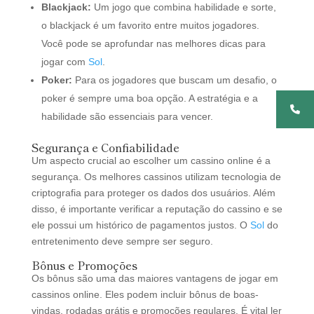
Blackjack:
Um jogo que combina habilidade e sorte,
o blackjack é um favorito entre muitos jogadores.
Você pode se aprofundar nas melhores dicas para
jogar com
Sol
.
Poker:
Para os jogadores que buscam um desafio, o
poker é sempre uma boa opção. A estratégia e a
habilidade são essenciais para vencer.
Segurança e Confiabilidade
Um aspecto crucial ao escolher um cassino online é a
segurança. Os melhores cassinos utilizam tecnologia de
criptografia para proteger os dados dos usuários. Além
disso, é importante verificar a reputação do cassino e se
ele possui um histórico de pagamentos justos. O
Sol
do
entretenimento deve sempre ser seguro.
Bônus e Promoções
Os bônus são uma das maiores vantagens de jogar em
cassinos online. Eles podem incluir bônus de boas-
vindas, rodadas grátis e promoções regulares. É vital ler