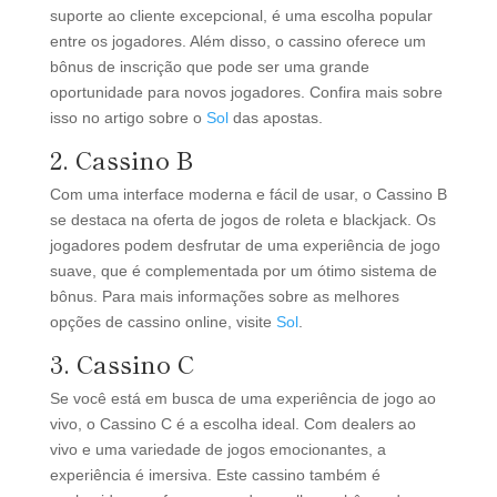
suporte ao cliente excepcional, é uma escolha popular
entre os jogadores. Além disso, o cassino oferece um
bônus de inscrição que pode ser uma grande
oportunidade para novos jogadores. Confira mais sobre
isso no artigo sobre o
Sol
das apostas.
2. Cassino B
Com uma interface moderna e fácil de usar, o Cassino B
se destaca na oferta de jogos de roleta e blackjack. Os
jogadores podem desfrutar de uma experiência de jogo
suave, que é complementada por um ótimo sistema de
bônus. Para mais informações sobre as melhores
opções de cassino online, visite
Sol
.
3. Cassino C
Se você está em busca de uma experiência de jogo ao
vivo, o Cassino C é a escolha ideal. Com dealers ao
vivo e uma variedade de jogos emocionantes, a
experiência é imersiva. Este cassino também é