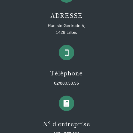
ADRESSE
Rue ste Gertrude 5,
1428 Lillois

Téléphone
02/880.53.96

N° d'entreprise