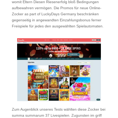
womit Eltern Diesen Riesenerfolg bloß Bedingungen
aufbewahren vermögen. Die Promos für neue Online-
Zocker as part of LuckyDays Germany beschränken
gegenseitig in angewandten Einzahlungsbonus ferner
Freispiele für jedes den ausgewählten Spielautomaten.
Zum Augenblick unseres Tests wählten diese Zocker bei
summa summarum 37 Livespielen. Zugunsten im griff