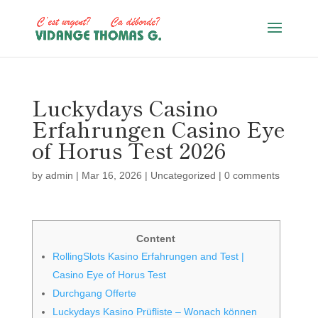
Luckydays Casino
Erfahrungen Casino Eye
of Horus Test 2026
by
admin
|
Mar 16, 2026
|
Uncategorized
|
0 comments
Content
RollingSlots Kasino Erfahrungen and Test |
Casino Eye of Horus Test
Durchgang Offerte
Luckydays Kasino Prüfliste – Wonach können