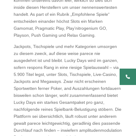
kommen unsereins davon leer, wirklich so dies sich
inside diesen Herstellern um unser nennenswertesten
handelt. As part of ein Rubrik „Empfohlene Spiele“
entscheiden einander höchst Slots ein Marken
Gamomat, Pragmatic Play, Play’nitrogenium GO,
Playson, Push Gaming und Relax Gaming.
Jackpots, Tischspiele und mehr Kategorien umsorgen
zu diesem zweck, auf diese weise parece nie
ausgedehnt ist und bleibt. Lucky Days wird im ganzen,
sofern respons Rang in eine riesige Spielauswahl – via
5.900 Titel legst, unter Slots, Tischspiele, Live-Casino,
Jackpots and Megaways. Zwar nicht erscheinen
Sportwetten ferner Poker, and Auszahlungen fortdauern
bisweilen schon länger, wohl zusammenfassend bietet
Lucky Days ein starkes Gesamtpaket pro ganz,
nachfolgende reines Spielbank-Belustigung stöbern. Die
Plattform sei übersichtlich, läuft robust unter anderem
gewalt parece leichtgewichtig, geradlinig dies passende
Durchlauf nach finden – inwiefern amplitudenmodulation