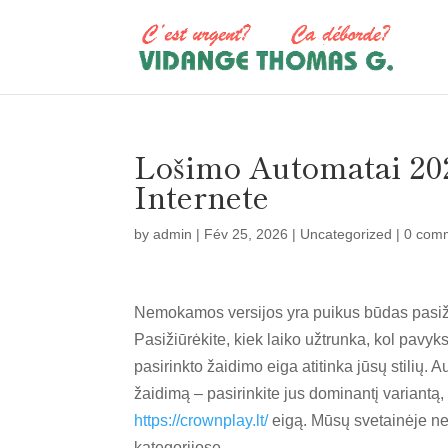
Lošimo Automatai 2
Internete
by
admin
|
Fév 25, 2026
|
Uncategorized
|
0 com
Nemokamos versijos yra puikus būdas pasižiūr
Pasižiūrėkite, kiek laiko užtrunka, kol pavyks
pasirinkto žaidimo eiga atitinka jūsų stilių.
žaidimą – pasirinkite jus dominantį variantą,
https://crownplay.lt/
eigą. Mūsų svetainėje ne
kategorijose.