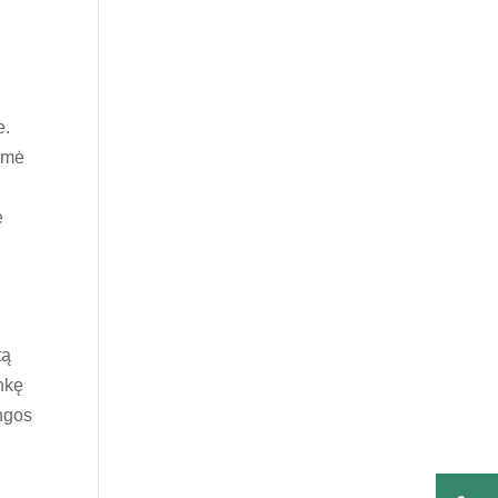
e.
esmė
e
tą
inkę
angos