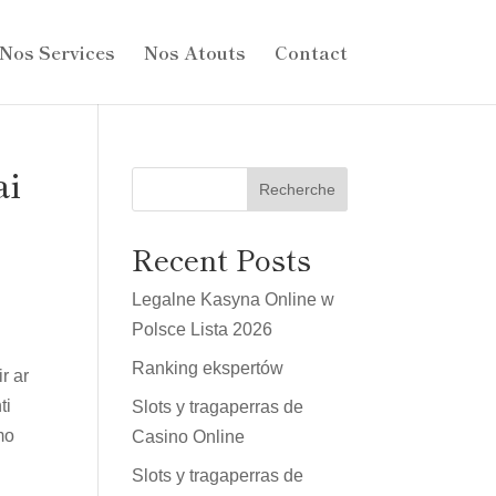
Nos Services
Nos Atouts
Contact
ai
Recherche
Recent Posts
Legalne Kasyna Online w
Polsce Lista 2026
Ranking ekspertów
r ar
ti
Slots y tragaperras de
mo
Casino Online
Slots y tragaperras de