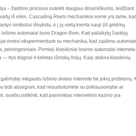
a – žaidimo procesui suteikti daugiau dinamiškumo, leidžiant
 kartų iš eilės. Cascading Reels mechanikos esmė yra tame, ka
tys simboliai išnyksta, o į jų vietą krenta nauji (iš gretimų
tys lošimo automatai buvo Dragon Born. Kad palaikytų žaidėjų
rėjai ėmėsi eksperimentuoti su mechanika, kad zaidimu automata
, pelningesniais. Pirmieji klasikiniai losimo automatai internetu
trys būgnai ir keletas išmokų linijų. Kaip atskira klasikinių
ite galimybę mėgautis lošimo slotais internete be jokių problemų. 
arbu būti atsargiam, kad nesudurtumėte su priklausomybe ar
, svarbu įsitikinti, kad pasirinktas internetinis kazino yra