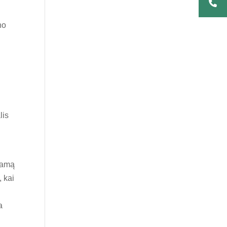
no
lis
stamą
 kai
a