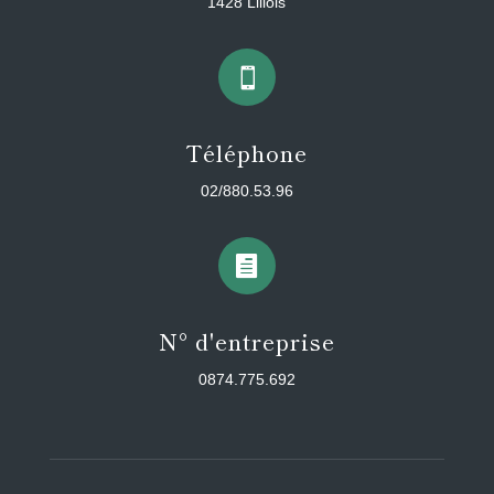
1428 Lillois

Téléphone
02/880.53.96

N° d'entreprise
0874.775.692