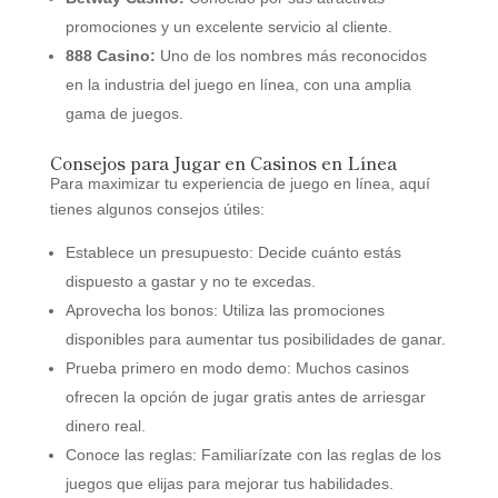
promociones y un excelente servicio al cliente.
888 Casino:
Uno de los nombres más reconocidos
en la industria del juego en línea, con una amplia
gama de juegos.
Consejos para Jugar en Casinos en Línea
Para maximizar tu experiencia de juego en línea, aquí
tienes algunos consejos útiles:
Establece un presupuesto: Decide cuánto estás
dispuesto a gastar y no te excedas.
Aprovecha los bonos: Utiliza las promociones
disponibles para aumentar tus posibilidades de ganar.
Prueba primero en modo demo: Muchos casinos
ofrecen la opción de jugar gratis antes de arriesgar
dinero real.
Conoce las reglas: Familiarízate con las reglas de los
juegos que elijas para mejorar tus habilidades.