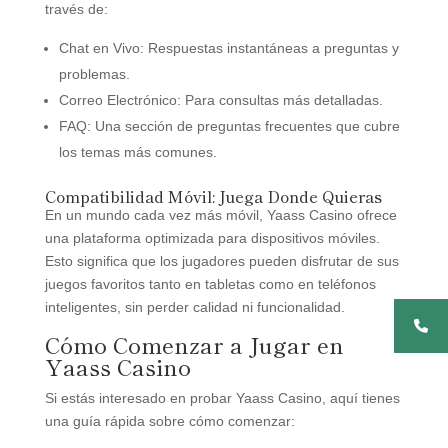
través de:
Chat en Vivo: Respuestas instantáneas a preguntas y
problemas.
Correo Electrónico: Para consultas más detalladas.
FAQ: Una sección de preguntas frecuentes que cubre
los temas más comunes.
Compatibilidad Móvil: Juega Donde Quieras
En un mundo cada vez más móvil, Yaass Casino ofrece
una plataforma optimizada para dispositivos móviles.
Esto significa que los jugadores pueden disfrutar de sus
juegos favoritos tanto en tabletas como en teléfonos
inteligentes, sin perder calidad ni funcionalidad.
Cómo Comenzar a Jugar en
Yaass Casino
Si estás interesado en probar Yaass Casino, aquí tienes
una guía rápida sobre cómo comenzar: