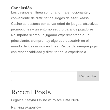
Conclusión
Los casinos en línea son una forma emocionante y
conveniente de disfrutar de juegos de azar. Yaass
Casino se destaca por su variedad de juegos, atractivas
promociones y un entorno seguro para los jugadores.
No importa si eres un jugador experimentado o un
principiante, siempre hay algo que descubrir en el
mundo de los casinos en línea. Recuerda siempre jugar
con responsabilidad y disfrutar de la experiencia.
Recherche
Recent Posts
Legalne Kasyna Online w Polsce Lista 2026
Ranking ekspertów