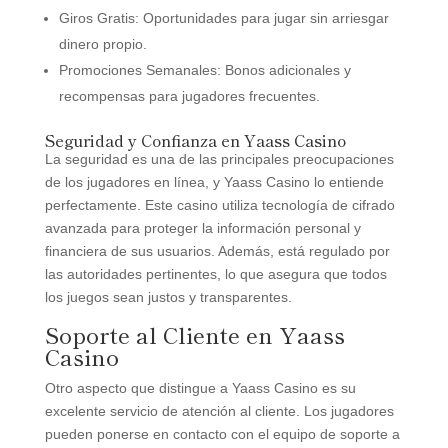
Giros Gratis: Oportunidades para jugar sin arriesgar
dinero propio.
Promociones Semanales: Bonos adicionales y
recompensas para jugadores frecuentes.
Seguridad y Confianza en Yaass Casino
La seguridad es una de las principales preocupaciones
de los jugadores en línea, y Yaass Casino lo entiende
perfectamente. Este casino utiliza tecnología de cifrado
avanzada para proteger la información personal y
financiera de sus usuarios. Además, está regulado por
las autoridades pertinentes, lo que asegura que todos
los juegos sean justos y transparentes.
Soporte al Cliente en Yaass
Casino
Otro aspecto que distingue a Yaass Casino es su
excelente servicio de atención al cliente. Los jugadores
pueden ponerse en contacto con el equipo de soporte a