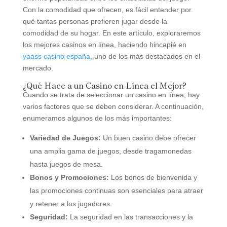
Con la comodidad que ofrecen, es fácil entender por
qué tantas personas prefieren jugar desde la
comodidad de su hogar. En este artículo, exploraremos
los mejores casinos en línea, haciendo hincapié en
yaass casino españa
, uno de los más destacados en el
mercado.
¿Qué Hace a un Casino en Línea el Mejor?
Cuando se trata de seleccionar un casino en línea, hay
varios factores que se deben considerar. A continuación,
enumeramos algunos de los más importantes:
Variedad de Juegos:
Un buen casino debe ofrecer
una amplia gama de juegos, desde tragamonedas
hasta juegos de mesa.
Bonos y Promociones:
Los bonos de bienvenida y
las promociones continuas son esenciales para atraer
y retener a los jugadores.
Seguridad:
La seguridad en las transacciones y la