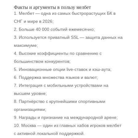
Факты и аргументы в пользу мелбет
Мелбет — одна из самых быстрорастущих БК в
СНГ и мире в 2026;
Больше 40 000 событий ежемесячно;
Используется приватный SSL — защита данных на
максимуме;
Высокие коэффициенты по сравнению с
большинством конкурентов;
Инновационные опции live-ставок и кэш-аута;
Поддержка множества языков и валют;
Интеграция с мобильными устройствами на
высшем уровне;
Партнёрство с крупнейшими спортивными
организациями;
Награды и признание на международной арене;
Москва — один из главных хабов игроков мелбет
с активной локальной поддержкой.