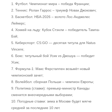
Футбол: Чемпионат мира – победа Франции;
Теннис: Ролан Гаррос – триумф Новак Джокович;
Баскетбол: НБА-2026 – золото Лос-Анджелес
Лейкерс;
Хоккей на льду: Кубок Стэнли – победитель Тампа-
Бэй;
Киберспорт: CS:GO — десятая титула для Natus
Vincere;
Бокс: титульный бой Усик vs Джошуа — победит
Усик;
Формула-1: Макс Ферстаппен возьмёт новый
чемпионский зачет;
Волейбол: сборная Польши – чемпион Европы;
Политика (ставки): премьер-министр Канады
сменится внеочередными выборами;
Погодные ставки: зима в Москве будет мягче
средней за последние 10 лет.