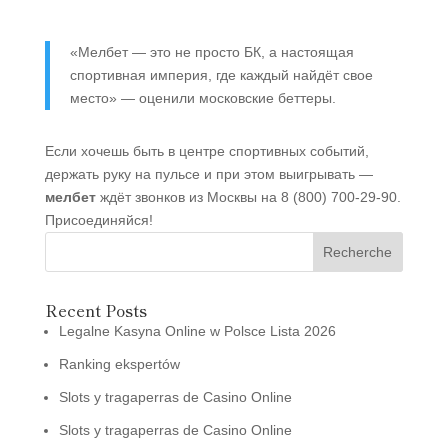
«Мелбет — это не просто БК, а настоящая
спортивная империя, где каждый найдёт свое
место» — оценили московские беттеры.
Если хочешь быть в центре спортивных событий,
держать руку на пульсе и при этом выигрывать —
мелбет
ждёт звонков из Москвы на 8 (800) 700-29-90.
Присоединяйся!
Recherche
Recent Posts
Legalne Kasyna Online w Polsce Lista 2026
Ranking ekspertów
Slots y tragaperras de Casino Online
Slots y tragaperras de Casino Online