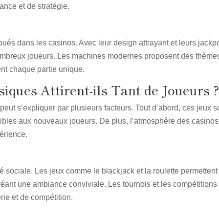
nce et de stratégie.
oués dans les casinos. Avec leur design attrayant et leurs jackp
 nombreux joueurs. Les machines modernes proposent des thème
ent chaque partie unique.
siques Attirent-ils Tant de Joueurs 
eut s’expliquer par plusieurs facteurs. Tout d’abord, ces jeux s
sibles aux nouveaux joueurs. De plus, l’atmosphère des casinos
périence.
é sociale. Les jeux comme le blackjack et la roulette permettent
créant une ambiance conviviale. Les tournois et les compétitions
ie et de compétition.