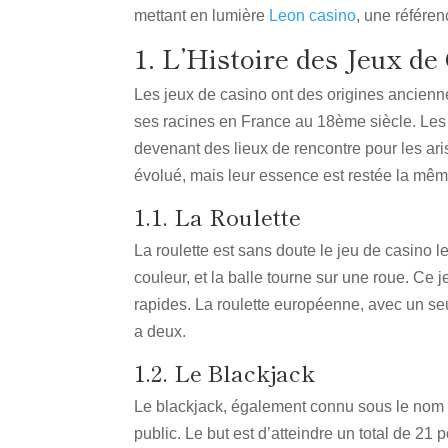
mettant en lumière
Leon casino
, une référe
1. L’Histoire des Jeux de
Les jeux de casino ont des origines ancienne
ses racines en France au 18ème siècle. Le
devenant des lieux de rencontre pour les ari
évolué, mais leur essence est restée la mêm
1.1. La Roulette
La roulette est sans doute le jeu de casino
couleur, et la balle tourne sur une roue. Ce 
rapides. La roulette européenne, avec un seu
a deux.
1.2. Le Blackjack
Le blackjack, également connu sous le nom de
public. Le but est d’atteindre un total de 21