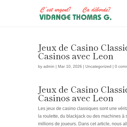
Jeux de Casino Classi
Casinos avec Leon
by
admin
|
Mar 10, 2026
|
Uncategorized
|
0 com
Jeux de Casino Classi
Casinos avec Leon
Les jeux de casino classiques sont une vérit
la roulette, du blackjack ou des machines à s
millions de joueurs. Dans cet article, nous a