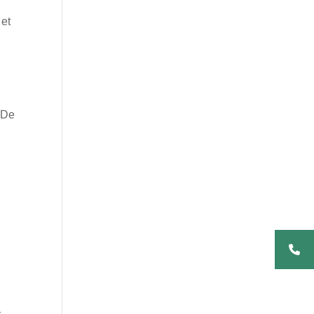
 et
 De