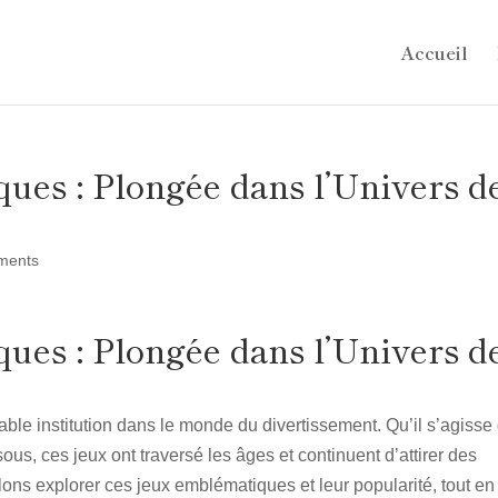
Accueil
ques : Plongée dans l’Univers d
ments
ques : Plongée dans l’Univers d
able institution dans le monde du divertissement. Qu’il s’agisse
ous, ces jeux ont traversé les âges et continuent d’attirer des
llons explorer ces jeux emblématiques et leur popularité, tout en