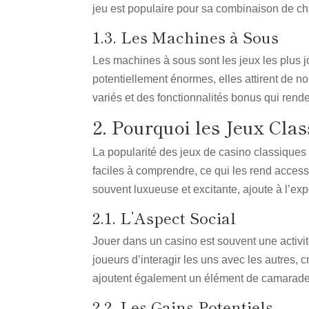
jeu est populaire pour sa combinaison de cha
1.3. Les Machines à Sous
Les machines à sous sont les jeux les plus j
potentiellement énormes, elles attirent de
variés et des fonctionnalités bonus qui rend
2. Pourquoi les Jeux Clas
La popularité des jeux de casino classiques p
faciles à comprendre, ce qui les rend acces
souvent luxueuse et excitante, ajoute à l’ex
2.1. L’Aspect Social
Jouer dans un casino est souvent une activit
joueurs d’interagir les uns avec les autres, 
ajoutent également un élément de camarader
2.2. Les Gains Potentiels