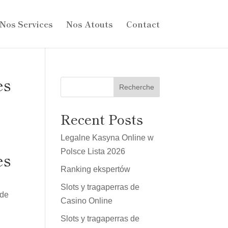
Nos Services
Nos Atouts
Contact
es
Recherche
Recent Posts
Legalne Kasyna Online w
Polsce Lista 2026
es
Ranking ekspertów
Slots y tragaperras de
 de
Casino Online
Slots y tragaperras de