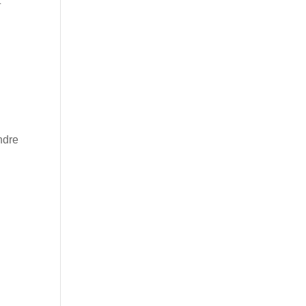
t
s
ndre