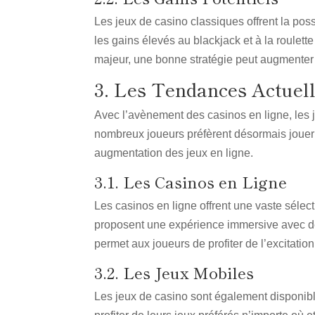
Les jeux de casino classiques offrent la pos
les gains élevés au blackjack et à la roulet
majeur, une bonne stratégie peut augmenter
3. Les Tendances Actuell
Avec l’avènement des casinos en ligne, les
nombreux joueurs préfèrent désormais jouer d
augmentation des jeux en ligne.
3.1. Les Casinos en Ligne
Les casinos en ligne offrent une vaste séle
proposent une expérience immersive avec de
permet aux joueurs de profiter de l’excitatio
3.2. Les Jeux Mobiles
Les jeux de casino sont également disponibl