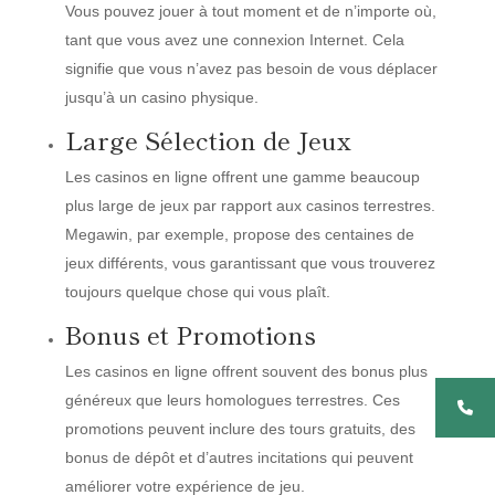
Vous pouvez jouer à tout moment et de n’importe où,
tant que vous avez une connexion Internet. Cela
signifie que vous n’avez pas besoin de vous déplacer
jusqu’à un casino physique.
Large Sélection de Jeux
Les casinos en ligne offrent une gamme beaucoup
plus large de jeux par rapport aux casinos terrestres.
Megawin, par exemple, propose des centaines de
jeux différents, vous garantissant que vous trouverez
toujours quelque chose qui vous plaît.
Bonus et Promotions
Les casinos en ligne offrent souvent des bonus plus
généreux que leurs homologues terrestres. Ces
promotions peuvent inclure des tours gratuits, des
bonus de dépôt et d’autres incitations qui peuvent
améliorer votre expérience de jeu.