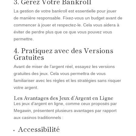
3. Gérez Votre Bankroll
La gestion de votre bankroll est essentielle pour jouer
de manière responsable. Fixez-vous un budget avant de
commencer à jouer et respectez-le. Cela vous aidera à
éviter de perdre plus que ce que vous pouvez vous
permettre.
4. Pratiquez avec des Versions
Gratuites
Avant de miser de l’argent réel, essayez les versions
gratuites des jeux. Cela vous permettra de vous
familiariser avec les règles et les stratégies sans risquer
votre argent.
Les Avantages des Jeux d’Argent en Ligne
Les jeux d’argent en ligne, comme ceux proposés par
Megawin, présentent plusieurs avantages par rapport
aux casinos traditionnels :
Accessibilité