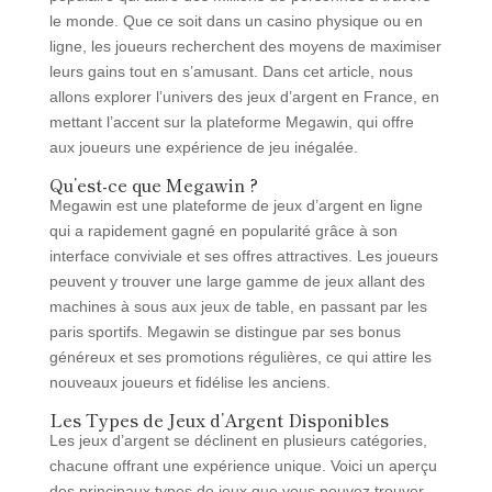
le monde. Que ce soit dans un casino physique ou en
ligne, les joueurs recherchent des moyens de maximiser
leurs gains tout en s’amusant. Dans cet article, nous
allons explorer l’univers des jeux d’argent en France, en
mettant l’accent sur la plateforme Megawin, qui offre
aux joueurs une expérience de jeu inégalée.
Qu’est-ce que Megawin ?
Megawin est une plateforme de jeux d’argent en ligne
qui a rapidement gagné en popularité grâce à son
interface conviviale et ses offres attractives. Les joueurs
peuvent y trouver une large gamme de jeux allant des
machines à sous aux jeux de table, en passant par les
paris sportifs. Megawin se distingue par ses bonus
généreux et ses promotions régulières, ce qui attire les
nouveaux joueurs et fidélise les anciens.
Les Types de Jeux d’Argent Disponibles
Les jeux d’argent se déclinent en plusieurs catégories,
chacune offrant une expérience unique. Voici un aperçu
des principaux types de jeux que vous pouvez trouver