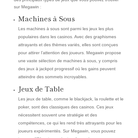
sur Megawin :
Machines à Sous
Les machines à sous sont parmi les jeux les plus
populaires dans les casinos. Avec des graphismes
attrayants et des thèmes variés, elles sont conçues
pour attirer l’attention des joueurs. Megawin propose
une vaste sélection de machines à sous, y compris
des jeux à jackpot progressif où les gains peuvent
atteindre des sommets incroyables.
Jeux de Table
Les jeux de table, comme le blackjack, la roulette et le
poker, sont des classiques des casinos. Ces jeux
nécessitent souvent une stratégie et des
compétences, ce qui les rend très attrayants pour les
joueurs expérimentés. Sur Megawin, vous pouvez