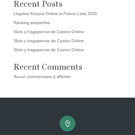
Recent Posts
Legalne Kasyna Online w Polsce Lista 2026
Ranking ekspertów
Slots y tragaperras de Casino Online
Slots y tragaperras de Casino Online
Slots y tragaperras de Casino Online
Recent Comments
Aucun commentaire à afficher.
