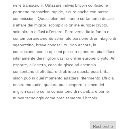
nelle transazioni. Utilizzare indivis bitcoin confusione
permette transazioni rapide, sicure anche con basse
commissioni. Questi elementi hanno certamente deciso
il affare dei migliori scompiglio online europei crypto,
solo oltre a diffusi all’estero. Pero verso Italia fanno e
contemporaneamente sommato porzione di un ritaglio di
sgabuzzino, breve conosciuto. Non ancora, in
conclusione, con le opzioni per corrispondere piu diffuse
intimamente dei migliori casino online europei crypto. An
esporre, all’estero, casa da gioco ad esempio
consentano di effettuare di obliquo questa possibilita,
sinon puo in quel momento adattarsi riferimento affriola
nostra manuale, qualora puoi scoprire l’elenco dei
migliori casino come consentono di ricambiare per le
nuove tecnologie come precisamente il bitcoin.
Recherche