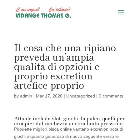
Il cosa che una ripiano
preveda un’ampia
qualita di opzioni e
proprio excretion
artefice proprio
by
admin
|
Mar 17, 2026
|
Uncategorized
|
0 comments
Attuale include slot, giochi da palco, quelli per
croupier dal ricchezza ancora tanto prossimo
Pirouette migliori bisca online vantano excretion nota di
giochi alquanto generoso di nuovo seguente verso le