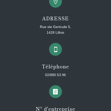

ADRESSE
Rue ste Gertrude 5,
1428 Lillois

Téléphone
02/880.53.96

N° d'entreprise