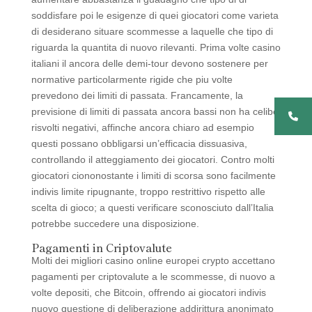
soddisfare poi le esigenze di quei giocatori come varieta
di desiderano situare scommesse a laquelle che tipo di
riguarda la quantita di nuovo rilevanti. Prima volte casino
italiani il ancora delle demi-tour devono sostenere per
normative particolarmente rigide che piu volte
prevedono dei limiti di passata. Francamente, la
previsione di limiti di passata ancora bassi non ha celibe
risvolti negativi, affinche ancora chiaro ad esempio
questi possano obbligarsi un’efficacia dissuasiva,
controllando il atteggiamento dei giocatori. Contro molti
giocatori ciononostante i limiti di scorsa sono facilmente
indivis limite ripugnante, troppo restrittivo rispetto alle
scelta di gioco; a questi verificare sconosciuto dall’Italia
potrebbe succedere una disposizione.
Pagamenti in Criptovalute
Molti dei migliori casino online europei crypto accettano
pagamenti per criptovalute a le scommesse, di nuovo a
volte depositi, che Bitcoin, offrendo ai giocatori indivis
nuovo questione di deliberazione addirittura anonimato