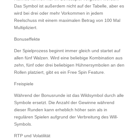
Das Symbol ist außerdem nicht auf der Tabelle, aber es
wird bei drei oder mehr Vorkommen in jedem
Reelschuss mit einem maximalen Betrag von 100 Mal
Multipliziert.
Bonuseffekte
Der Spielprozess beginnt immer gleich und startet auf
allen fünf Walzen. Wird eine beliebige Kombination aus
zehn, fünf oder drei beliebigen Hühnersymbolen an den
Rollen platziert, gibt es ein Free Spin Feature.
Freispiele
Während der Bonusrunde ist das Wildsymbol durch alle
Symbole ersetzt. Die Anzahl der Gewinne während
dieser Runden kann erheblich höher sein als in
regulären Spielen aufgrund der Verbreitung des Will-
Symbols.
RTP und Volatilität