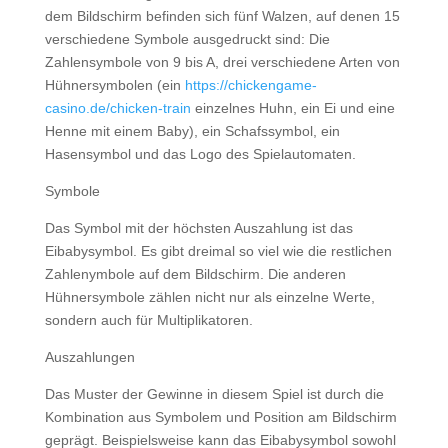
dem Bildschirm befinden sich fünf Walzen, auf denen 15
verschiedene Symbole ausgedruckt sind: Die
Zahlensymbole von 9 bis A, drei verschiedene Arten von
Hühnersymbolen (ein
https://chickengame-
casino.de/chicken-train
einzelnes Huhn, ein Ei und eine
Henne mit einem Baby), ein Schafssymbol, ein
Hasensymbol und das Logo des Spielautomaten.
Symbole
Das Symbol mit der höchsten Auszahlung ist das
Eibabysymbol. Es gibt dreimal so viel wie die restlichen
Zahlenymbole auf dem Bildschirm. Die anderen
Hühnersymbole zählen nicht nur als einzelne Werte,
sondern auch für Multiplikatoren.
Auszahlungen
Das Muster der Gewinne in diesem Spiel ist durch die
Kombination aus Symbolem und Position am Bildschirm
geprägt. Beispielsweise kann das Eibabysymbol sowohl