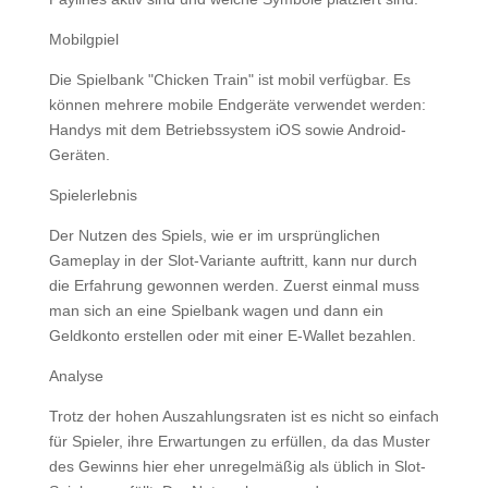
Mobilgpiel
Die Spielbank "Chicken Train" ist mobil verfügbar. Es
können mehrere mobile Endgeräte verwendet werden:
Handys mit dem Betriebssystem iOS sowie Android-
Geräten.
Spielerlebnis
Der Nutzen des Spiels, wie er im ursprünglichen
Gameplay in der Slot-Variante auftritt, kann nur durch
die Erfahrung gewonnen werden. Zuerst einmal muss
man sich an eine Spielbank wagen und dann ein
Geldkonto erstellen oder mit einer E-Wallet bezahlen.
Analyse
Trotz der hohen Auszahlungsraten ist es nicht so einfach
für Spieler, ihre Erwartungen zu erfüllen, da das Muster
des Gewinns hier eher unregelmäßig als üblich in Slot-