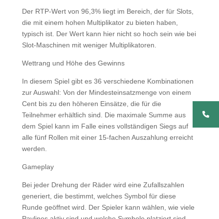
Der RTP-Wert von 96,3% liegt im Bereich, der für Slots,
die mit einem hohen Multiplikator zu bieten haben,
typisch ist. Der Wert kann hier nicht so hoch sein wie bei
Slot-Maschinen mit weniger Multiplikatoren.
Wettrang und Höhe des Gewinns
In diesem Spiel gibt es 36 verschiedene Kombinationen
zur Auswahl: Von der Mindesteinsatzmenge von einem
Cent bis zu den höheren Einsätze, die für die
Teilnehmer erhältlich sind. Die maximale Summe aus
dem Spiel kann im Falle eines vollständigen Siegs auf
alle fünf Rollen mit einer 15-fachen Auszahlung erreicht
werden.
Gameplay
Bei jeder Drehung der Räder wird eine Zufallszahlen
generiert, die bestimmt, welches Symbol für diese
Runde geöffnet wird. Der Spieler kann wählen, wie viele
Paylines aktiv sind und welche Symbole platziert sind.