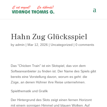
Hahn Zug Glücksspiel
by
admin
|
Mar 12, 2026
|
Uncategorized
|
0 comments
Das "Chicken Train" ist ein Slotspiel, das von dem
Softwareanbieter zu finden ist. Der Name des Spiels gibt
bereits eine Vorstellung davon, worum es geht: die
Züge, an denen Hühner ihre Reise unternehmen.
Spielthematik und Grafik
Der Hintergrund des Slots zeigt einen fernen Horizont
mit einem sonnigen Himmel und blauen Wolken. Auf