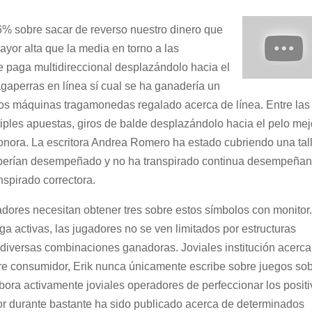
 96% sobre sacar de reverso nuestro dinero que
yor alta que la media en torno a las
 paga multidireccional desplazándolo hacia el
agaperras en lí­nea sí cual se ha ganadería un
a los máquinas tragamonedas regalado acerca de línea. Entre las
iples apuestas, giros de balde desplazándolo hacia el pelo me
sonora. La escritora Andrea Romero ha estado cubriendo una tal
eberían desempeñado y no ha transpirado continua desempeña
anspirado correctora.
adores necesitan obtener tres sobre estos símbolos con monitor
a activas, las jugadores no se ven limitados por estructuras
 diversas combinaciones ganadoras. Joviales institución acerca
obre consumidor, Erik nunca únicamente escribe sobre juegos so
abora activamente joviales operadores de perfeccionar los posit
or durante bastante ha sido publicado acerca de determinados