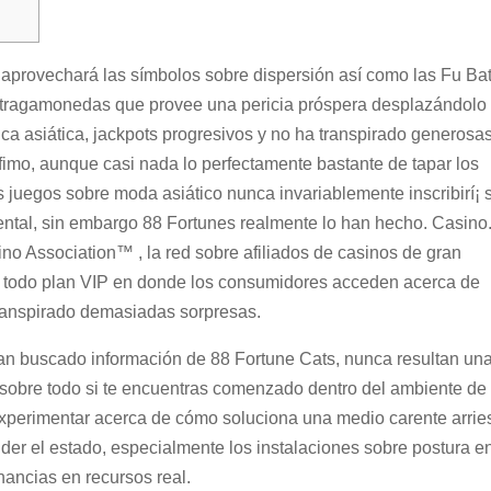
provechará las símbolos sobre dispersión así­ como las Fu Bat
e tragamonedas que provee una pericia próspera desplazándolo
ica asiática, jackpots progresivos y no ha transpirado generosa
imo, aunque casi nada lo perfectamente bastante de tapar los
 juegos sobre moda asiático nunca invariablemente inscribirí¡ 
ental, sin embargo 88 Fortunes realmente lo han hecho. Casino.
sino Association™ , la red sobre afiliados de casinos de gran
 todo plan VIP en donde los consumidores acceden acerca de
ranspirado demasiadas sorpresas.
an buscado información de 88 Fortune Cats, nunca resultan un
obre todo si te encuentras comenzado dentro del ambiente de 
experimentar acerca de cómo soluciona una medio carente arrie
nder el estado, especialmente los instalaciones sobre postura e
nancias en recursos real.