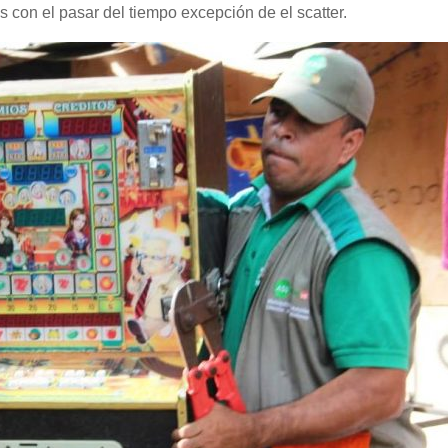
s con el pasar del tiempo excepción de el scatter.