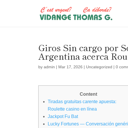
Giros Sin cargo por 
Argentina acerca Roul
by
admin
|
Mar 17, 2026
|
Uncategorized
|
0 com
Content
Tiradas gratuitas carente apuesta:
Roulette casino en línea
Jackpot Fu Bat
Lucky Fortunes — Conversación genér