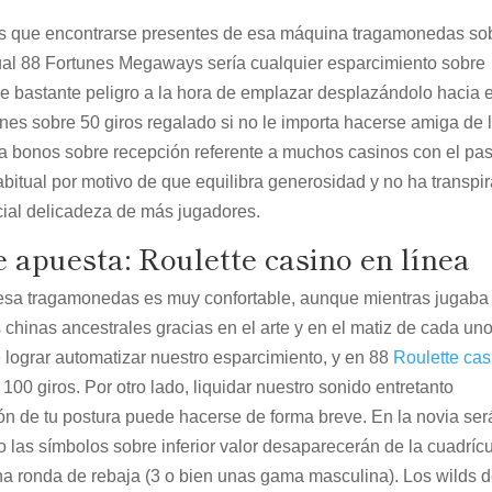
os que encontrarse presentes de esa máquina tragamonedas so
ual 88 Fortunes Megaways serí­a cualquier esparcimiento sobre
ne bastante peligro a la hora de emplazar desplazándolo hacia e
es sobre 50 giros regalado si no le importa hacerse amiga de 
ra bonos sobre recepción referente a muchos casinos con el pa
abitual por motivo de que equilibra generosidad y no ha transpi
icial delicadeza de más jugadores.
e apuesta: Roulette casino en línea
 esa tragamonedas es muy confortable, aunque mientras jugaba
 chinas ancestrales gracias en el arte y en el matiz de cada un
 lograr automatizar nuestro esparcimiento, y en 88
Roulette cas
100 giros. Por otro lado, liquidar nuestro sonido entretanto
ón de tu postura puede hacerse de forma breve. En la novia ser
mo las símbolos sobre inferior valor desaparecerán de la cuadrícu
una ronda de rebaja (3 o bien unas gama masculina). Los wilds d