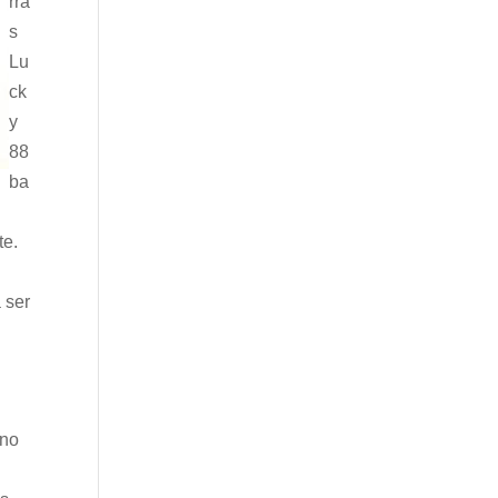
rra
s
Lu
ck
y
88
ba
te.
 ser
ino