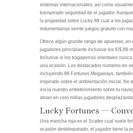
sistemas internacionales, así­ como usualmen
transpirado seguridad de el jugador. Aunque 
la propiedad sobre Lucky 88 cual a los juga
indumentarias veinte juegos gratuito con ma
Ofrece algún grande rango de apuestas, en e
jugadores principiante inclusive los €/$ 8
Inclusive si los tragaperras orientales nunc
una ocasión. Los destacados numeros en ve
incluyendo 88 Fortunes Megaways, también 
inspirado sobre el ambientación inicial. No
inicia nuestro entretenimiento sobre tu nav
atraer en cero millas jugadores desplazándol
Lucky Fortunes — Conve
Una mancha roja es el Scatter cual suele fom
ocasión desbloqueado, el jugador tiene la p