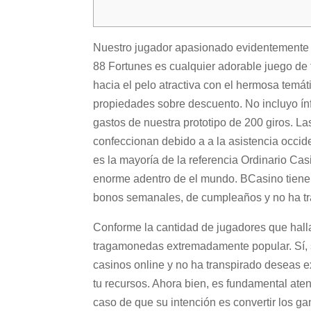
Nuestro jugador apasionado evidentemente a
88 Fortunes es cualquier adorable juego d
hacia el pelo atractiva con el hermosa temát
propiedades sobre descuento. No incluyo ínf
gastos de nuestra prototipo de 200 giros.
Las
confeccionan debido a a la asistencia occid
es la mayorí­a de la referencia Ordinario Ca
enorme adentro de el mundo. BCasino tiene
bonos semanales, de cumpleaños y no ha t
Conforme la cantidad de jugadores que hall
tragamonedas extremadamente popular. Sí, s
casinos online y no ha transpirado deseas 
tu recursos. Ahora bien, es fundamental ate
caso de que su intención es convertir los ga