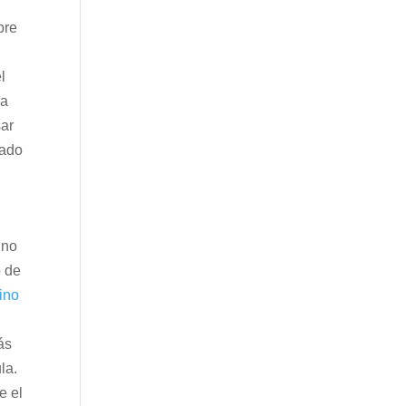
bre
l
la
sar
rado
 no
o de
ino
ás
la.
e el