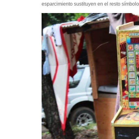
esparcimiento sustituyen en el resto símbolo