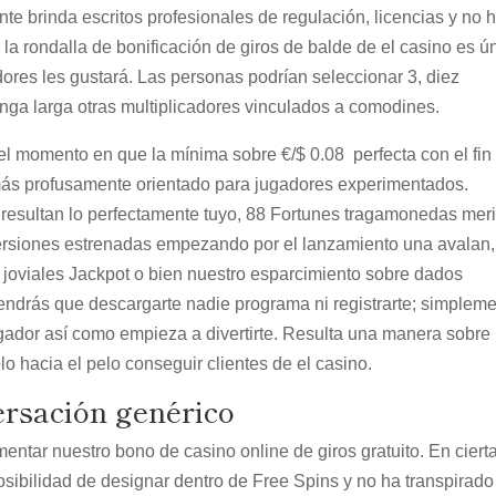
te brinda escritos profesionales de regulación, licencias y no 
la rondalla de bonificación de giros de balde de el casino es ú
dores les gustará. Las personas podrían seleccionar 3, diez
nga larga otras multiplicadores vinculados a comodines.
l momento en que la mínima sobre €/$ 0.08 perfecta con el fin
8 más profusamente orientado para jugadores experimentados.
a resultan lo perfectamente tuyo, 88 Fortunes tragamonedas meri
rsiones estrenadas empezando por el lanzamiento una avalan,
joviales Jackpot o bien nuestro esparcimiento sobre dados
 tendrás que descargarte nadie programa ni registrarte; simplem
egador así­ como empieza a divertirte. Resulta una manera sobre
o hacia el pelo conseguir clientes de el casino.
rsación genérico
entar nuestro bono de casino online de giros gratuito. En ciert
osibilidad de designar dentro de Free Spins y no ha transpirado