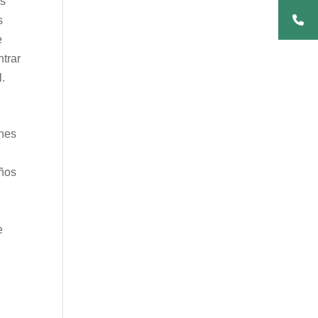
es
s
e
ntrar
l.
ones
años
e
z