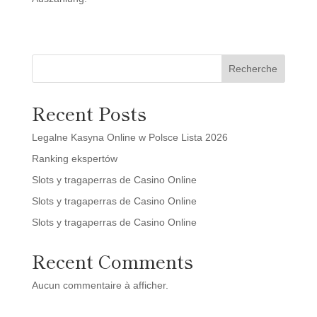
Recherche
Recent Posts
Legalne Kasyna Online w Polsce Lista 2026
Ranking ekspertów
Slots y tragaperras de Casino Online
Slots y tragaperras de Casino Online
Slots y tragaperras de Casino Online
Recent Comments
Aucun commentaire à afficher.