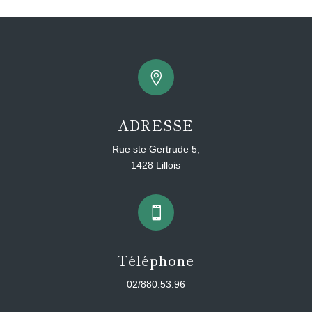

ADRESSE
Rue ste Gertrude 5,
1428 Lillois

Téléphone
02/880.53.96