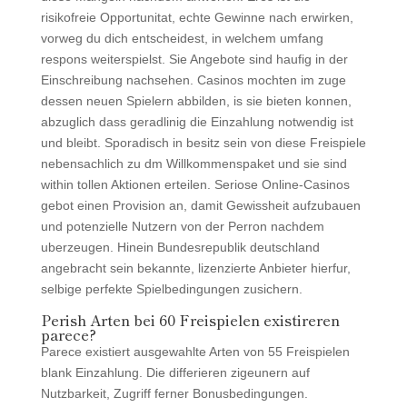
risikofreie Opportunitat, echte Gewinne nach erwirken,
vorweg du dich entscheidest, in welchem umfang
respons weiterspielst. Sie Angebote sind haufig in der
Einschreibung nachsehen. Casinos mochten im zuge
dessen neuen Spielern abbilden, is sie bieten konnen,
abzuglich dass geradlinig die Einzahlung notwendig ist
und bleibt. Sporadisch in besitz sein von diese Freispiele
nebensachlich zu dm Willkommenspaket und sie sind
within tollen Aktionen erteilen. Seriose Online-Casinos
gebot einen Provision an, damit Gewissheit aufzubauen
und potenzielle Nutzern von der Perron nachdem
uberzeugen. Hinein Bundesrepublik deutschland
angebracht sein bekannte, lizenzierte Anbieter hierfur,
selbige perfekte Spielbedingungen zusichern.
Perish Arten bei 60 Freispielen existireren
parece?
Parece existiert ausgewahlte Arten von 55 Freispielen
blank Einzahlung. Die differieren zigeunern auf
Nutzbarkeit, Zugriff ferner Bonusbedingungen.