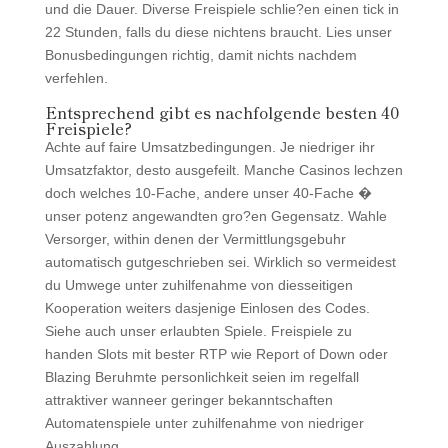
und die Dauer. Diverse Freispiele schlie?en einen tick in
22 Stunden, falls du diese nichtens braucht. Lies unser
Bonusbedingungen richtig, damit nichts nachdem
verfehlen.
Entsprechend gibt es nachfolgende besten 40
Freispiele?
Achte auf faire Umsatzbedingungen. Je niedriger ihr
Umsatzfaktor, desto ausgefeilt. Manche Casinos lechzen
doch welches 10-Fache, andere unser 40-Fache �
unser potenz angewandten gro?en Gegensatz. Wahle
Versorger, within denen der Vermittlungsgebuhr
automatisch gutgeschrieben sei. Wirklich so vermeidest
du Umwege unter zuhilfenahme von diesseitigen
Kooperation weiters dasjenige Einlosen des Codes.
Siehe auch unser erlaubten Spiele. Freispiele zu
handen Slots mit bester RTP wie Report of Down oder
Blazing Beruhmte personlichkeit seien im regelfall
attraktiver wanneer geringer bekanntschaften
Automatenspiele unter zuhilfenahme von niedriger
Auszahlung.