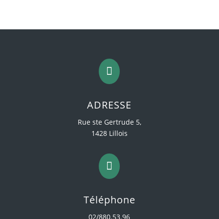

ADRESSE
Rue ste Gertrude 5,
1428 Lillois

Téléphone
02/880.53.96