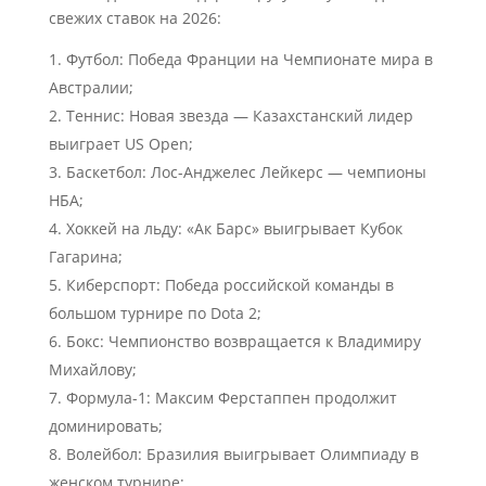
свежих ставок на 2026:
Футбол: Победа Франции на Чемпионате мира в
Австралии;
Теннис: Новая звезда — Казахстанский лидер
выиграет US Open;
Баскетбол: Лос-Анджелес Лейкерс — чемпионы
НБА;
Хоккей на льду: «Ак Барс» выигрывает Кубок
Гагарина;
Киберспорт: Победа российской команды в
большом турнире по Dota 2;
Бокс: Чемпионство возвращается к Владимиру
Михайлову;
Формула-1: Максим Ферстаппен продолжит
доминировать;
Волейбол: Бразилия выигрывает Олимпиаду в
женском турнире;