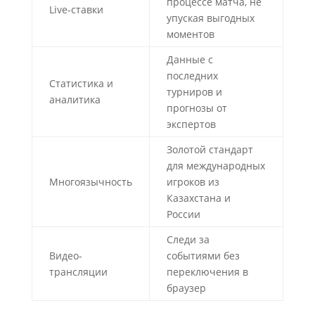
процессе матча, не
Live-ставки
упуская выгодных
моментов
Данные с
последних
Статистика и
турниров и
аналитика
прогнозы от
экспертов
Золотой стандарт
для международных
Многоязычность
игроков из
Казахстана и
России
Следи за
Видео-
событиями без
трансляции
переключения в
браузер