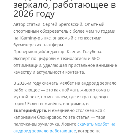
зеркало, работающее в
2026 году
Автор статьи:
Сергей Бреговский
. Опытный
спортивный обозреватель с более чем 10 годами
на iGaming-рынке, знакомый с тонкостями
букмекерских платформ.
Проверяющий/редактор:
Ксения Голубева
.
Эксперт по цифровым технологиям и SEO-
оптимизации, уделяющая пристальное внимание
качеству и актуальности контента.
В 2026-м году скачать мелбет на андроид зеркало
работающее — это как поймать живого сома в
мутной реке, но мы знаем, где искра надежды
горит! Если ты живёшь, например, в
Екатеринбурге
, и ежедневно столкнешься с
капризами блокировок, то эта статья — твоя
палочка-выручалочка. Ловите
скачать мелбет на
андроид зеркало работающее
, которое не