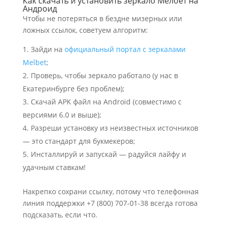
Как скачать и установить зеркало Мелбет на
Андроид
Чтобы не потеряться в бездне мизерных или
ложных ссылок, советуем алгоритм:
Зайди на
официальный портал с зеркалами
Melbet
;
Проверь, чтобы зеркало работало (у нас в
Екатеринбурге без проблем);
Скачай APK файл на Android (совместимо с
версиями 6.0 и выше);
Разреши установку из неизвестных источников
— это стандарт для букмекеров;
Инсталлируй и запускай — радуйся лайфу и
удачным ставкам!
Накрепко сохрани ссылку, потому что телефонная
линия поддержки +7 (800) 707-01-38 всегда готова
подсказать, если что.