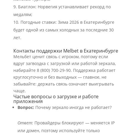
Биатлон: Норвегия устанавливает рекорд по
медалям;
Погодные ставки: Зима 2026 в Екатеринбурге
будет одной из самых холодных за последние 30
лет.
Контакты поддержки Melbet в Екатеринбурге
Мельбет ценит связь с игроком, поэтому если
вдруг загвоздка с загрузкой или работой зеркала,
набирайте 8 (800) 700-29-90. Поддержка работает
круглосуточно и без выходных — главное, не
забывайте: держать связь означает выигрывать
чаще.
Частые вопросы о загрузке и работе
приложения
Вопрос:
Почему зеркало иногда не работает?
Ответ:
Провайдеры блокируют — меняется IP
или домен, поэтому используйте только