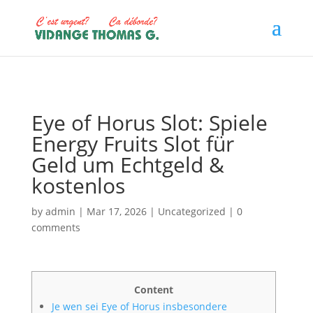
02/880.53.96
Eye of Horus Slot: Spiele
Energy Fruits Slot für
Geld um Echtgeld &
kostenlos
by
admin
|
Mar 17, 2026
|
Uncategorized
|
0
comments
Content
Je wen sei Eye of Horus insbesondere