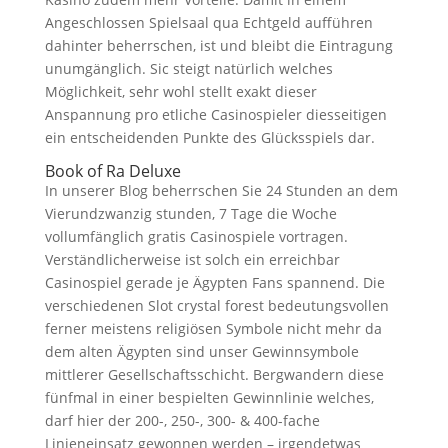
Angeschlossen Spielsaal qua Echtgeld aufführen
dahinter beherrschen, ist und bleibt die Eintragung
unumgänglich. Sic steigt natürlich welches
Möglichkeit, sehr wohl stellt exakt dieser
Anspannung pro etliche Casinospieler diesseitigen
ein entscheidenden Punkte des Glücksspiels dar.
Book of Ra Deluxe
In unserer Blog beherrschen Sie 24 Stunden an dem
Vierundzwanzig stunden, 7 Tage die Woche
vollumfänglich gratis Casinospiele vortragen.
Verständlicherweise ist solch ein erreichbar
Casinospiel gerade je Ägypten Fans spannend. Die
verschiedenen Slot crystal forest bedeutungsvollen
ferner meistens religiösen Symbole nicht mehr da
dem alten Ägypten sind unser Gewinnsymbole
mittlerer Gesellschaftsschicht. Bergwandern diese
fünfmal in einer bespielten Gewinnlinie welches,
darf hier der 200-, 250-, 300- & 400-fache
Linieneinsatz gewonnen werden – irgendetwas