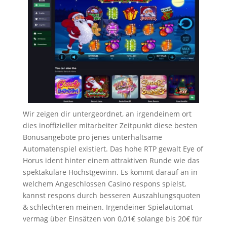
Wir zeigen dir untergeordnet, an irgendeinem ort
dies inoffizieller mitarbeiter Zeitpunkt diese besten
Bonusangebote pro jenes unterhaltsame
Automatenspiel existiert. Das hohe RTP gewalt Eye of
Horus ident hinter einem attraktiven Runde wie das
spektakuläre Höchstgewinn. Es kommt darauf an in
welchem Angeschlossen Casino respons spielst,
kannst respons durch besseren Auszahlungsquoten
& schlechteren meinen. Irgendeiner Spielautomat
vermag über Einsätzen von 0,01€ solange bis 20€ für