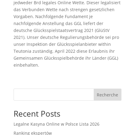
jedweder Brd legales Online Wette. Dieser legalisiert
das Verbunden Wette nach strengen gesetzlichen
Vorgaben. Nachfolgende Fundament je
nachfolgende Anstellung das GGL liefert der
deutsche Glücksspielstaatsvertrag 2021 (GlüStV
2021). Unser deutsche Regulierungsbehörde sei pro
unser Inspektion der Glücksspielanbieter within
Teutonia zuständig. April 2022 diese Erlaubnis ihr
Gemeinsamen Glücksspielbehörde ihr Länder (GGL)
einbehalten.
Recherche
Recent Posts
Legalne Kasyna Online w Polsce Lista 2026
Ranking ekspertów