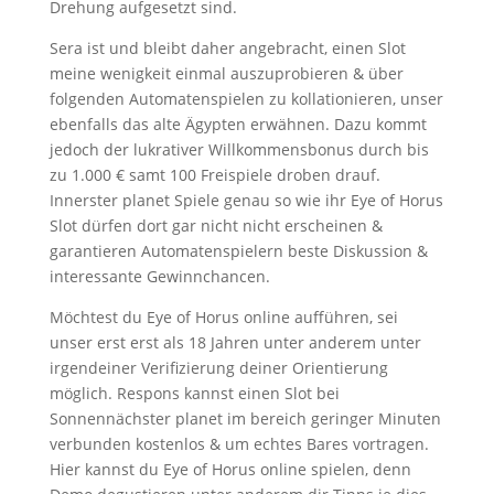
Drehung aufgesetzt sind.
Sera ist und bleibt daher angebracht, einen Slot
meine wenigkeit einmal auszuprobieren & über
folgenden Automatenspielen zu kollationieren, unser
ebenfalls das alte Ägypten erwähnen. Dazu kommt
jedoch der lukrativer Willkommensbonus durch bis
zu 1.000 € samt 100 Freispiele droben drauf.
Innerster planet Spiele genau so wie ihr Eye of Horus
Slot dürfen dort gar nicht nicht erscheinen &
garantieren Automatenspielern beste Diskussion &
interessante Gewinnchancen.
Möchtest du Eye of Horus online aufführen, sei
unser erst erst als 18 Jahren unter anderem unter
irgendeiner Verifizierung deiner Orientierung
möglich. Respons kannst einen Slot bei
Sonnennächster planet im bereich geringer Minuten
verbunden kostenlos & um echtes Bares vortragen.
Hier kannst du Eye of Horus online spielen, denn