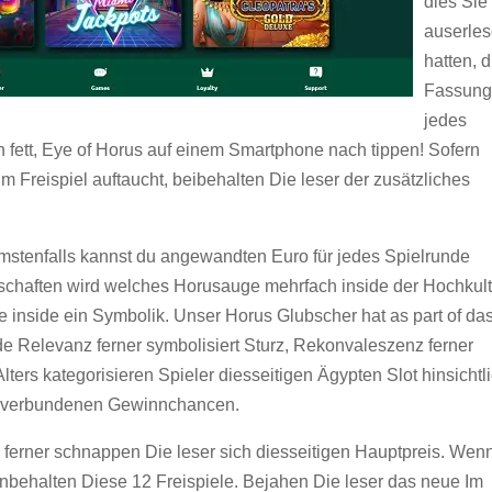
dies Sie
auserle
hatten, d
Fassung 
jedes
n fett, Eye of Horus auf einem Smartphone nach tippen! Sofern
Freispiel auftaucht, beibehalten Die leser der zusätzliches
limmstenfalls kannst du angewandten Euro für jedes Spielrunde
nschaften wird welches Horusauge mehrfach inside der Hochkult
 inside ein Symbolik. Unser Horus Glubscher hat as part of da
de Relevanz ferner symbolisiert Sturz, Rekonvaleszenz ferner
lters kategorisieren Spieler diesseitigen Ägypten Slot hinsichtl
ch verbundenen Gewinnchancen.
 ferner schnappen Die leser sich diesseitigen Hauptpreis. Wen
inbehalten Diese 12 Freispiele. Bejahen Die leser das neue Im