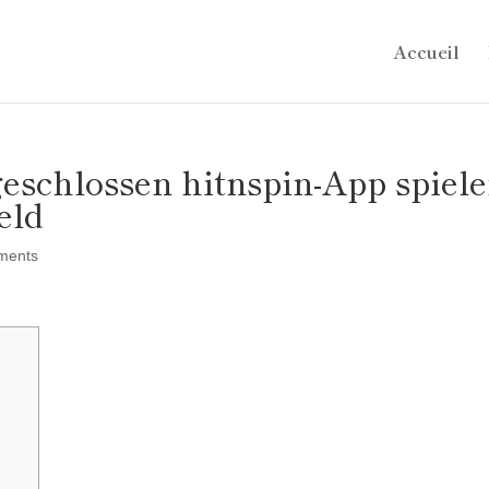
Accueil
geschlossen hitnspin-App spiel
eld
ments
n