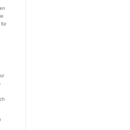
sen
ie
für
ur
s
ich
n