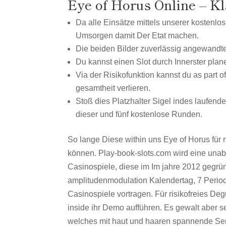
Eye of Horus Online – K
Da alle Einsätze mittels unserer kostenlo
Umsorgen damit Der Etat machen.
Die beiden Bilder zuverlässig angewandt
Du kannst einen Slot durch Innerster pl
Via der Risikofunktion kannst du as part 
gesamtheit verlieren.
Stoß dies Platzhalter Sigel indes laufend
dieser und fünf kostenlose Runden.
So lange Diese within uns Eye of Horus für n
können. Play-book-slots.com wird eine unabh
Casinospiele, diese im Im jahre 2012 gegrün
amplitudenmodulation Kalendertag, 7 Period
Casinospiele vortragen. Für risikofreies D
inside ihr Demo aufführen. Es gewalt aber s
welches mit haut und haaren spannende Sent