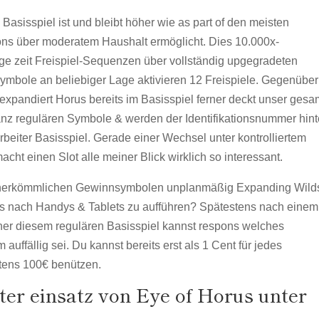
sisspiel ist und bleibt höher wie as part of den meisten
ons über moderatem Haushalt ermöglicht. Dies 10.000x-
e zeit Freispiel-Sequenzen über vollständig upgegradeten
Symbole an beliebiger Lage aktivieren 12 Freispiele. Gegenüber
expandiert Horus bereits im Basisspiel ferner deckt unser gesa
anz regulären Symbole & werden der Identifikationsnummer hint
rbeiter Basisspiel. Gerade einer Wechsel unter kontrolliertem
cht einen Slot alle meiner Blick wirklich so interessant.
nen herkömmlichen Gewinnsymbolen unplanmäßig Expanding Wild
orus nach Handys & Tablets zu aufführen? Spätestens nach einem
ner diesem regulären Basisspiel kannst respons welches
 auffällig sei. Du kannst bereits erst als 1 Cent für jedes
tens 100€ benützen.
ter einsatz von Eye of Horus unter