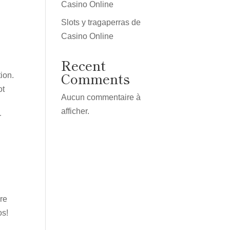
Casino Online
Slots y tragaperras de
Casino Online
Recent
Comments
ion.
ot
Aucun commentaire à
afficher.
r
n
re
os!