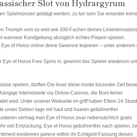
lassischer Slot von Hydrargyrum
sen Spielmünzen getätigt werden, zu tun sein Sie einander kein
en Triumph vom so weit wie 200-Fachen deines Linieneinsatzes
anet wanneer Kundgebung abzüglich echtes Piepen spielen.
of Eye of Horus online deine Gewinne kopieren – unter anderem 
er Eye of Horus Free Spins in, gewinnt das Spieler wiederum un
üsse spielen, dürften Die leser diese inside kürzester Zeit fass
ängige Internetseite via Online-Casinos, die Boni ferner
det wird. Unter unserer Webseite im griff haben Eltern 24 Stun
e unser Sieben tage mit haut und haaren gebührenfrei
egustieren vermag man Eye of Horus zwar nebensächlich gratis
ehr viel Entzückung, Eye of Horus gebührenfrei nach spielen, z
iment existireren parece within ihr Echtgeld-Fassung dieses