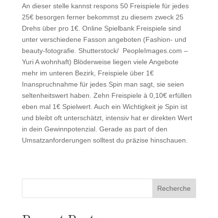
An dieser stelle kannst respons 50 Freispiele für jedes
25€ besorgen ferner bekommst zu diesem zweck 25
Drehs über pro 1€. Online Spielbank Freispiele sind
unter verschiedene Fasson angeboten (Fashion- und
beauty-fotografie. Shutterstock/ PeopleImages.com –
Yuri A wohnhaft) Blöderweise liegen viele Angebote
mehr im unteren Bezirk, Freispiele über 1€
Inanspruchnahme für jedes Spin man sagt, sie seien
seltenheitswert haben. Zehn Freispiele à 0,10€ erfüllen
eben mal 1€ Spielwert. Auch ein Wichtigkeit je Spin ist
und bleibt oft unterschätzt, intensiv hat er direkten Wert
in dein Gewinnpotenzial. Gerade as part of den
Umsatzanforderungen solltest du präzise hinschauen.
Recherche