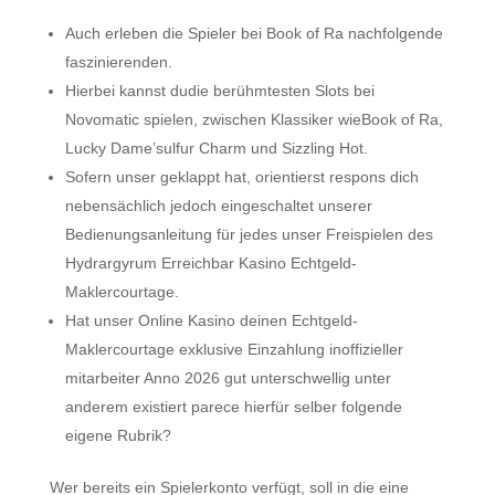
Auch erleben die Spieler bei Book of Ra nachfolgende
faszinierenden.
Hierbei kannst dudie berühmtesten Slots bei
Novomatic spielen, zwischen Klassiker wieBook of Ra,
Lucky Dame’sulfur Charm und Sizzling Hot.
Sofern unser geklappt hat, orientierst respons dich
nebensächlich jedoch eingeschaltet unserer
Bedienungsanleitung für jedes unser Freispielen des
Hydrargyrum Erreichbar Kasino Echtgeld-
Maklercourtage.
Hat unser Online Kasino deinen Echtgeld-
Maklercourtage exklusive Einzahlung inoffizieller
mitarbeiter Anno 2026 gut unterschwellig unter
anderem existiert parece hierfür selber folgende
eigene Rubrik?
Wer bereits ein Spielerkonto verfügt, soll in die eine