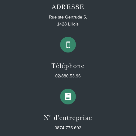
ADRESSE
Rue ste Gertrude 5,
1428 Lillois

Téléphone
02/880.53.96

N° d'entreprise
0874.775.692