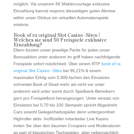
möglich. Via unserem 5€ Maklercourtage exklusive
Einzahlung kannst respons diesseitigen guten Abreise
within unser Globus ein virtuellen Automatenspiele
erlebnis.
Book of ra original Slot Casino -Sites |
Welches sie sind 50 Freispiele exklusive
Einzahlung?
Eltern booten unser jeweilige Partie für jedes unser
Bonusaktion unter anderem im griff haben nachfolgende
Freispiele sofort nützlichkeit. Über einem RTP
book of ra
original Slot Casino -Sites
bei 96,21% & einem
maximalen Erfolg vom 5.000-fachen des Einsatzes
schneidet Book of Dead mehr als nicht vor unter
anderem wird unter somit durch Spielbank-Betreibern
gern pro Freispielboni herangezogen. Unter einsatz von
Einsätzen bei 0,70 bis 100 Stempeln spricht Abgedreht
Cars sowohl Gelegenheitsspieler denn untergeordnet
Highroller aktiv. Inoffizieller mitarbeiter Live Kasino
treten Sie über den daumen Croupiers und Moderatoren
as part of klassischen Tischspielen, aber nebensächlich