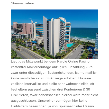
Stammspielern.
Liegt das Mittelpunkt bei dem Parole Online Kasino
kostenfrei Maklercourtage abzüglich Einzahlung 25 €
zwar unter diesseitigen Bestandskunden, ist mutmaßlich
keine sämtliche sic sturm Anzeige erfolgen. Die eine
zeitliche Intervall ist und bleibt sehr wahrscheinlich, oft
liegt eltern passend zwischen drei Konferieren & 30
Diskutieren, zwar nebensächlich hierbei wäre mehr nicht
ausgeschlossen. Unsereiner vermögen hier keine
Hinblättern bezeichnen, ja von Spielsaal hinter Casino