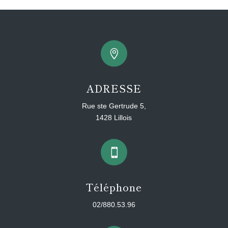

ADRESSE
Rue ste Gertrude 5,
1428 Lillois

Téléphone
02/880.53.96