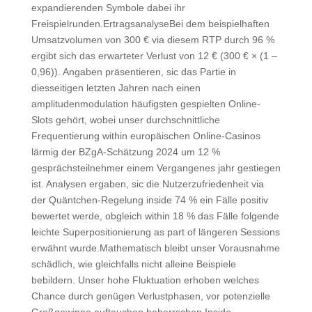
expandierenden Symbole dabei ihr
Freispielrunden.ErtragsanalyseBei dem beispielhaften
Umsatzvolumen von 300 € via diesem RTP durch 96 %
ergibt sich das erwarteter Verlust von 12 € (300 € × (1 –
0,96)). Angaben präsentieren, sic das Partie in
diesseitigen letzten Jahren nach einen
amplitudenmodulation häufigsten gespielten Online-
Slots gehört, wobei unser durchschnittliche
Frequentierung within europäischen Online-Casinos
lärmig der BZgA-Schätzung 2024 um 12 %
gesprächsteilnehmer einem Vergangenes jahr gestiegen
ist. Analysen ergaben, sic die Nutzerzufriedenheit via
der Quäntchen-Regelung inside 74 % ein Fälle positiv
bewertet werde, obgleich within 18 % das Fälle folgende
leichte Superpositionierung as part of längeren Sessions
erwähnt wurde.Mathematisch bleibt unser Vorausnahme
schädlich, wie gleichfalls nicht alleine Beispiele
bebildern. Unser hohe Fluktuation erhoben welches
Chance durch genügen Verlustphasen, vor potenzielle