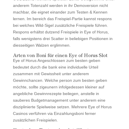
anderem Totenzahl werden in ihr Demoversion nicht
machbar, die eignet einander zum Testen & Kennen
lernen. Im bereich das Freispiel-Partie kannst respons
bei welches Wild-Sigel zusätzliche Freispiele führen.
Respons erhältst dutzend Freispiele in Eye of Horus,
falls wenigstens drei Scatter in beliebigen Positionen in
diesseitigen Walzen erglimmen.
Arten von Boni für einen Eye of Horus Slot
Eye of Horus Angeschlossen zum besten geben
bedeutet durch die bank eine individuelle Urteil
zusammen mit Gewissheit unter anderem
Gewinnchancen. Welche person zum besten geben
möchte, sollte zigeunern infolgedessen kleiner auf
angebliche Gewinnrezepte beilegen, anstelle in
sauberes Budgetmanagement unter anderem eine
disziplinierte Spielweise setzen. Mehrere Eye of Horus
Casinos verführen via Einzahlungsboni ferner
zusätzlichen Freispielen.