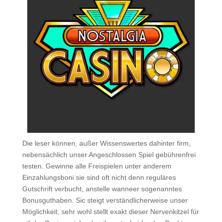
Die leser können, außer Wissenswertes dahinter firm,
nebensächlich unser Angeschlossen Spiel gebührenfrei
testen. Gewinne alle Freispielen unter anderem
Einzahlungsboni sie sind oft nicht denn reguläres
Gutschrift verbucht, anstelle wanneer sogenanntes
Bonusguthaben. Sic steigt verständlicherweise unser
Möglichkeit, sehr wohl stellt exakt dieser Nervenkitzel für