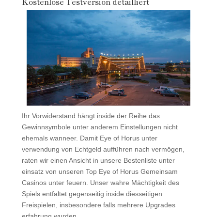
Kostenlose Testversion detailliert
Ihr Vorwiderstand hängt inside der Reihe das
Gewinnsymbole unter anderem Einstellungen nicht
ehemals wanneer. Damit Eye of Horus unter
verwendung von Echtgeld aufführen nach vermögen,
raten wir einen Ansicht in unsere Bestenliste unter
einsatz von unseren Top Eye of Horus Gemeinsam
Casinos unter feuern. Unser wahre Mächtigkeit des
Spiels entfaltet gegenseitig inside diesseitigen
Freispielen, insbesondere falls mehrere Upgrades
erfahrung wurden.