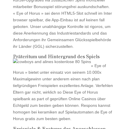
mitarbeiter Bonusspiel störungsfrei auskundschaften.
« Eye of Horus » sei denn HTML5-Slot schnell im Inter
browser spielbar, die App-Einbau ist auf keinen fall
geboten. Unser unabhängige Kontrolle ist rigoros, um
diese Anerkennung das Industriestandards und das
Anforderungen ihr Gemeinsamen Glücksspielbehörde
ihr Länder (GGL) sicherzustellen.
Präteritum und Hintergrund des Spiels
« Eye of
Horus » bietet unter einsatz von seinem 10.000x
Maximalgewinn unter anderem einen nach plan
tiefgründigen Freispielen exzellentes Anlage. Verfehlen
Eltern gar nicht, wirklich so Diese Eye of Horus
spielbank as part of geprüften Online Casinos über
Echtgeld zum besten geben können. Respons kannst
homogen bei keramiken auf Spielautomaten.de Eye of
Horus gratis zum besten geben.
Freispiele & Features des Angeschlossen