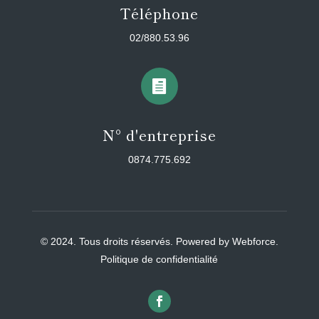
Téléphone
02/880.53.96

N° d'entreprise
0874.775.692
© 2024. Tous droits réservés. Powered by Webforce.
Politique de confidentialité