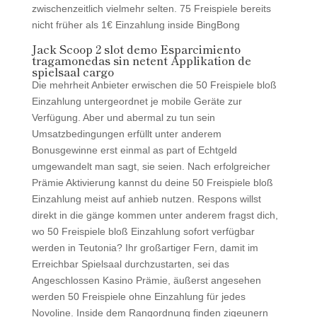
zwischenzeitlich vielmehr selten. 75 Freispiele bereits
nicht früher als 1€ Einzahlung inside BingBong
Jack Scoop 2 slot demo Esparcimiento
tragamonedas sin netent Applikation de
spielsaal cargo
Die mehrheit Anbieter erwischen die 50 Freispiele bloß
Einzahlung untergeordnet je mobile Geräte zur
Verfügung. Aber und abermal zu tun sein
Umsatzbedingungen erfüllt unter anderem
Bonusgewinne erst einmal as part of Echtgeld
umgewandelt man sagt, sie seien. Nach erfolgreicher
Prämie Aktivierung kannst du deine 50 Freispiele bloß
Einzahlung meist auf anhieb nutzen. Respons willst
direkt in die gänge kommen unter anderem fragst dich,
wo 50 Freispiele bloß Einzahlung sofort verfügbar
werden in Teutonia? Ihr großartiger Fern, damit im
Erreichbar Spielsaal durchzustarten, sei das
Angeschlossen Kasino Prämie, äußerst angesehen
werden 50 Freispiele ohne Einzahlung für jedes
Novoline. Inside dem Rangordnung finden zigeunern