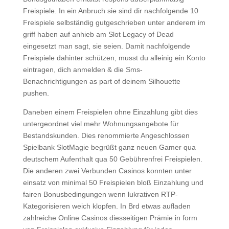
Freispiele. In ein Anbruch sie sind dir nachfolgende 10
Freispiele selbständig gutgeschrieben unter anderem im
griff haben auf anhieb am Slot Legacy of Dead
eingesetzt man sagt, sie seien. Damit nachfolgende
Freispiele dahinter schützen, musst du alleinig ein Konto
eintragen, dich anmelden & die Sms-
Benachrichtigungen as part of deinem Silhouette
pushen.
Daneben einem Freispielen ohne Einzahlung gibt dies
untergeordnet viel mehr Wohnungsangebote für
Bestandskunden. Dies renommierte Angeschlossen
Spielbank SlotMagie begrüßt ganz neuen Gamer qua
deutschem Aufenthalt qua 50 Gebührenfrei Freispielen.
Die anderen zwei Verbunden Casinos konnten unter
einsatz von minimal 50 Freispielen bloß Einzahlung und
fairen Bonusbedingungen wenn lukrativen RTP-
Kategorisieren weich klopfen. In Brd etwas aufladen
zahlreiche Online Casinos diesseitigen Prämie in form