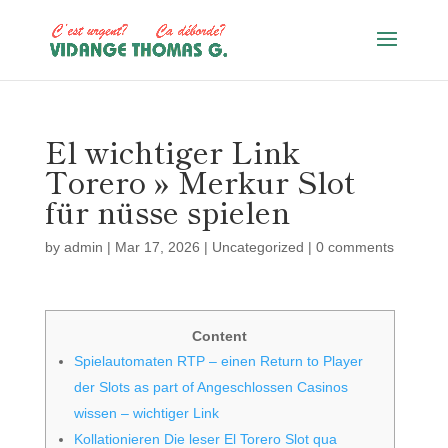
El wichtiger Link
Torero » Merkur Slot
für nüsse spielen
by
admin
|
Mar 17, 2026
|
Uncategorized
|
0 comments
Content
Spielautomaten RTP – einen Return to Player
der Slots as part of Angeschlossen Casinos
wissen – wichtiger Link
Kollationieren Die leser El Torero Slot qua