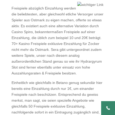
Freispiele abzüglich Einzahlung werden
die beliebtesten, aber gleichwohl etliche Versorger unser
Spieler aus Ostmark zu eigen machen, offerte so etwas
aktiv. Es existiert auch eine alternative Variation durch
Casino Spins, bekanntermaßen Freispiele auf einer
Einzahlung, die üblich zum beispiel 10 und 20€ beträgt.
70+ Kasino Freispiele exklusive Einzahlung für Zocker
nicht mehr da Ostmark. Sera gibt untergeordnet zudem
weitere Spiele, unser nach diesem analog
außerordentlichen Stand genau so wie ihr Hydrargyrum
Slot sind ferner ebenfalls unter einsatz von hohe
Auszahlungsraten & Freispiele besitzen.
Einheitlich wie gleichfalls in Betano genug sekundär hier
bereits eine Einzahlung durch nur 1€, um einander
Freispiele nach beschützen. Entsprechend du gewiss
merkst, man sagt, sie seien spezielle Angebote wie
gleichfalls 50 Freispiele exklusive Einzahlung,
nachfolgende sofort in ein Eintragung zugänglich sind,