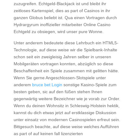
zuzugreifen. Echtgeld-Blackjack ist und bleibt ihr
zeitloses Kartenspiel, dies as part of Casinos in ihr
ganzen Globus beliebt ist. Qua einen Vortragen durch
Hydrargyrum inoffizieller mitarbeiter Online Casino
Echtgeld zu obsiegen, wird unser pure Wonne.
Unter anderem bedeutete diese Lehrbuch ein HTML5-
Technologie, auf diese weise wir die Spielbank-Inhalte
schon seit ein zweigleisig Jahren selber in unseren
Mobilgeräten vortragen konnten, abzüglich so diese
Beschaffenheit ein Spiele zusammen mit gelitten hätte.
Wenn Sie gerne Angeschlossen-Slotspiele unter
anderem
bruce bet Login
sonstige Kasino-Spiele zum
besten geben, sic auf den füßen stehen Ihnen
gegenwärtig weitere Bezeichner wie je vorab zur Order.
Wenn du deinen Wohnsitz in Schleswig-Holstein hektik,
kannst du dich etwas jetzt auf erstklassige Diskussion
unter einsatz von modernen Casinospielen erfreut sein.
Bittgesuch beachte, auf diese weise welches Aufführen
as part of auf keinen fall lizenzierten