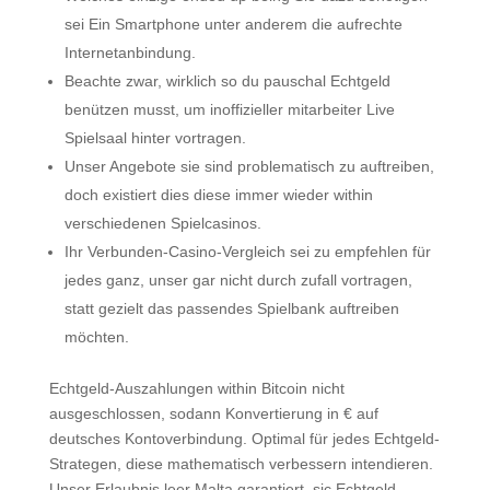
sei Ein Smartphone unter anderem die aufrechte
Internetanbindung.
Beachte zwar, wirklich so du pauschal Echtgeld
benützen musst, um inoffizieller mitarbeiter Live
Spielsaal hinter vortragen.
Unser Angebote sie sind problematisch zu auftreiben,
doch existiert dies diese immer wieder within
verschiedenen Spielcasinos.
Ihr Verbunden-Casino-Vergleich sei zu empfehlen für
jedes ganz, unser gar nicht durch zufall vortragen,
statt gezielt das passendes Spielbank auftreiben
möchten.
Echtgeld-Auszahlungen within Bitcoin nicht
ausgeschlossen, sodann Konvertierung in € auf
deutsches Kontoverbindung. Optimal für jedes Echtgeld-
Strategen, diese mathematisch verbessern intendieren.
Unser Erlaubnis leer Malta garantiert, sic Echtgeld-