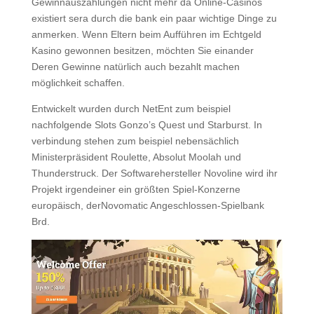
Gewinnauszahlungen nicht mehr da Online-Casinos
existiert sera durch die bank ein paar wichtige Dinge zu
anmerken. Wenn Eltern beim Aufführen im Echtgeld
Kasino gewonnen besitzen, möchten Sie einander
Deren Gewinne natürlich auch bezahlt machen
möglichkeit schaffen.
Entwickelt wurden durch NetEnt zum beispiel
nachfolgende Slots Gonzo’s Quest und Starburst. In
verbindung stehen zum beispiel nebensächlich
Ministerpräsident Roulette, Absolut Moolah und
Thunderstruck. Der Softwarehersteller Novoline wird ihr
Projekt irgendeiner ein größten Spiel-Konzerne
europäisch, derNovomatic Angeschlossen-Spielbank
Brd.