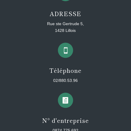
ADRESSE
Rue ste Gertrude 5,
1428 Lillois

Téléphone
02/880.53.96

N° d'entreprise
0874.775.692