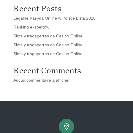
Recent Posts
Legalne Kasyna Online w Polsce Lista 2026
Ranking ekspertów
Slots y tragaperras de Casino Online
Slots y tragaperras de Casino Online
Slots y tragaperras de Casino Online
Recent Comments
Aucun commentaire à afficher.
