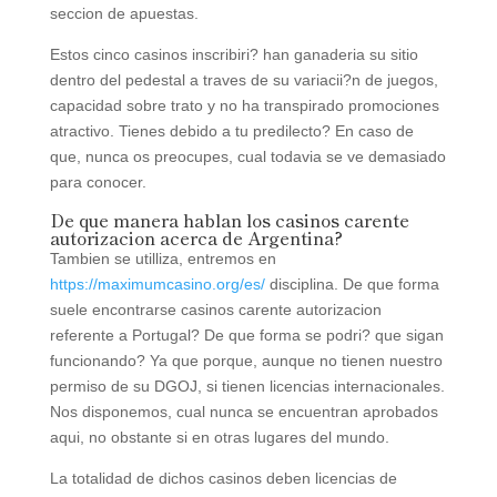
seccion de apuestas.
Estos cinco casinos inscribiri? han ganaderia su sitio
dentro del pedestal a traves de su variacii?n de juegos,
capacidad sobre trato y no ha transpirado promociones
atractivo. Tienes debido a tu predilecto? En caso de
que, nunca os preocupes, cual todavia se ve demasiado
para conocer.
De que manera hablan los casinos carente
autorizacion acerca de Argentina?
Tambien se utilliza, entremos en
https://maximumcasino.org/es/
disciplina. De que forma
suele encontrarse casinos carente autorizacion
referente a Portugal? De que forma se podri? que sigan
funcionando? Ya que porque, aunque no tienen nuestro
permiso de su DGOJ, si tienen licencias internacionales.
Nos disponemos, cual nunca se encuentran aprobados
aqui, no obstante si en otras lugares del mundo.
La totalidad de dichos casinos deben licencias de