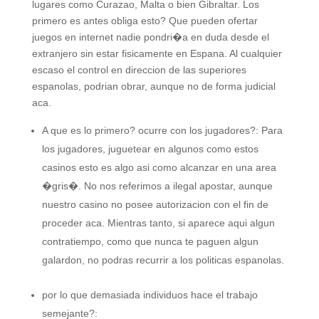
lugares como Curazao, Malta o bien Gibraltar. Los
primero es antes obliga esto? Que pueden ofertar
juegos en internet nadie pondri�a en duda desde el
extranjero sin estar fisicamente en Espana. Al cualquier
escaso el control en direccion de las superiores
espanolas, podrian obrar, aunque no de forma judicial
aca.
A que es lo primero? ocurre con los jugadores?: Para
los jugadores, juguetear en algunos como estos
casinos esto es algo asi como alcanzar en una area
�gris�. No nos referimos a ilegal apostar, aunque
nuestro casino no posee autorizacion con el fin de
proceder aca. Mientras tanto, si aparece aqui algun
contratiempo, como que nunca te paguen algun
galardon, no podras recurrir a los politicas espanolas.
por lo que demasiada individuos hace el trabajo
semejante?: