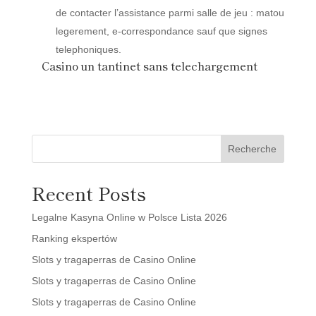
de contacter l’assistance parmi salle de jeu : matou
legerement, e-correspondance sauf que signes
telephoniques.
Casino un tantinet sans telechargement
Recherche
Recent Posts
Legalne Kasyna Online w Polsce Lista 2026
Ranking ekspertów
Slots y tragaperras de Casino Online
Slots y tragaperras de Casino Online
Slots y tragaperras de Casino Online