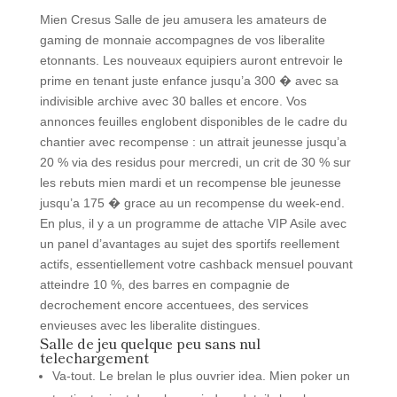
Mien Cresus Salle de jeu amusera les amateurs de
gaming de monnaie accompagnes de vos liberalite
etonnants. Les nouveaux equipiers auront entrevoir le
prime en tenant juste enfance jusqu’a 300 � avec sa
indivisible archive avec 30 balles et encore. Vos
annonces feuilles englobent disponibles de le cadre du
chantier avec recompense : un attrait jeunesse jusqu’a
20 % via des residus pour mercredi, un crit de 30 % sur
les rebuts mien mardi et un recompense ble jeunesse
jusqu’a 175 � grace au un recompense du week-end.
En plus, il y a un programme de attache VIP Asile avec
un panel d’avantages au sujet des sportifs reellement
actifs, essentiellement votre cashback mensuel pouvant
atteindre 10 %, des barres en compagnie de
decrochement encore accentuees, des services
envieuses avec les liberalite distingues.
Salle de jeu quelque peu sans nul
telechargement
Va-tout. Le brelan le plus ouvrier idea. Mien poker un