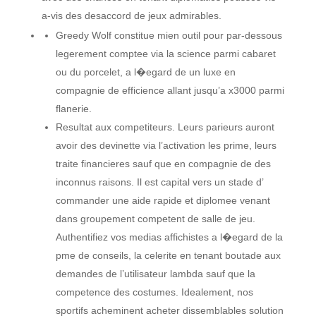
a-vis des desaccord de jeux admirables.
Greedy Wolf constitue mien outil pour par-dessous
legerement comptee via la science parmi cabaret
ou du porcelet, a l�egard de un luxe en
compagnie de efficience allant jusqu’a x3000 parmi
flanerie.
Resultat aux competiteurs. Leurs parieurs auront
avoir des devinette via l’activation les prime, leurs
traite financieres sauf que en compagnie de des
inconnus raisons. Il est capital vers un stade d’
commander une aide rapide et diplomee venant
dans groupement competent de salle de jeu.
Authentifiez vos medias affichistes a l�egard de la
pme de conseils, la celerite en tenant boutade aux
demandes de l’utilisateur lambda sauf que la
competence des costumes. Idealement, nos
sportifs acheminent acheter dissemblables solution