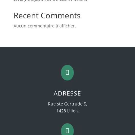
Recent Comments
Aucun commentaire à afficher.

ADRESSE
Rue ste Gertrude 5,
1428 Lillois
