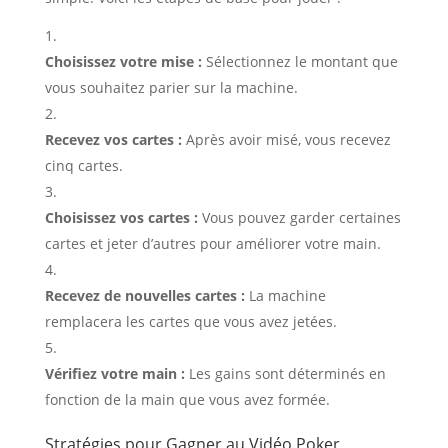
Choisissez votre mise :
Sélectionnez le montant que
vous souhaitez parier sur la machine.
Recevez vos cartes :
Après avoir misé, vous recevez
cinq cartes.
Choisissez vos cartes :
Vous pouvez garder certaines
cartes et jeter d’autres pour améliorer votre main.
Recevez de nouvelles cartes :
La machine
remplacera les cartes que vous avez jetées.
Vérifiez votre main :
Les gains sont déterminés en
fonction de la main que vous avez formée.
Stratégies pour Gagner au Vidéo Poker