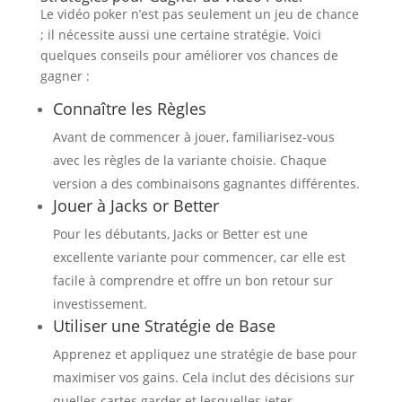
Le vidéo poker n’est pas seulement un jeu de chance
; il nécessite aussi une certaine stratégie. Voici
quelques conseils pour améliorer vos chances de
gagner :
Connaître les Règles
Avant de commencer à jouer, familiarisez-vous
avec les règles de la variante choisie. Chaque
version a des combinaisons gagnantes différentes.
Jouer à Jacks or Better
Pour les débutants, Jacks or Better est une
excellente variante pour commencer, car elle est
facile à comprendre et offre un bon retour sur
investissement.
Utiliser une Stratégie de Base
Apprenez et appliquez une stratégie de base pour
maximiser vos gains. Cela inclut des décisions sur
quelles cartes garder et lesquelles jeter.