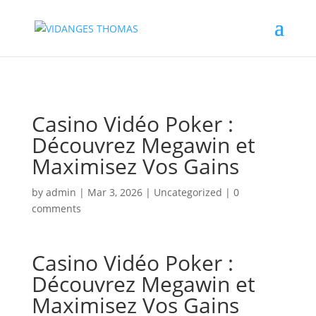
02/880.53.96
Casino Vidéo Poker :
Découvrez Megawin et
Maximisez Vos Gains
by
admin
|
Mar 3, 2026
|
Uncategorized
|
0
comments
Casino Vidéo Poker :
Découvrez Megawin et
Maximisez Vos Gains