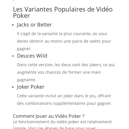
Les Variantes Populaires de Vidéo
Poker
Jacks or Better
Il s’agit de la variante la plus courante, où vous
devez obtenir au moins une paire de valets pour
gagner.
Deuces Wild
Dans cette version, les deux sont des jokers, ce qui
augmente vos chances de former une main
gagnante.
Joker Poker
Cette variante inclut un joker dans le jeu, offrant
des combinaisons supplémentaires pour gagner.
Comment Jouer au Vidéo Poker ?
Le fonctionnement du vidéo poker est relativement
simple. Voici les étapes de base pour jouer :