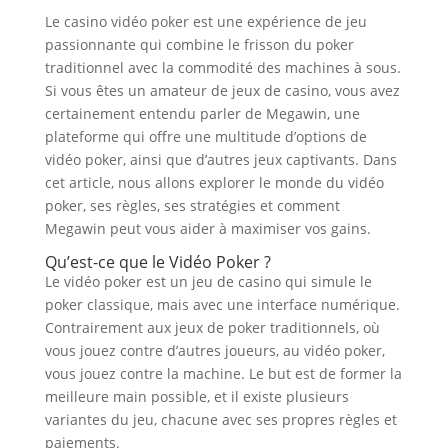
Le casino vidéo poker est une expérience de jeu
passionnante qui combine le frisson du poker
traditionnel avec la commodité des machines à sous.
Si vous êtes un amateur de jeux de casino, vous avez
certainement entendu parler de Megawin, une
plateforme qui offre une multitude d’options de
vidéo poker, ainsi que d’autres jeux captivants. Dans
cet article, nous allons explorer le monde du vidéo
poker, ses règles, ses stratégies et comment
Megawin peut vous aider à maximiser vos gains.
Qu’est-ce que le Vidéo Poker ?
Le vidéo poker est un jeu de casino qui simule le
poker classique, mais avec une interface numérique.
Contrairement aux jeux de poker traditionnels, où
vous jouez contre d’autres joueurs, au vidéo poker,
vous jouez contre la machine. Le but est de former la
meilleure main possible, et il existe plusieurs
variantes du jeu, chacune avec ses propres règles et
paiements.