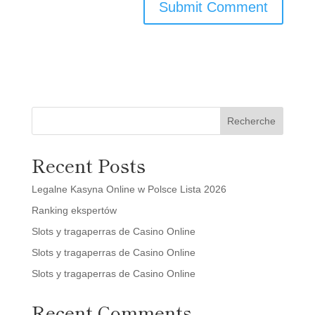
Recherche
Recent Posts
Legalne Kasyna Online w Polsce Lista 2026
Ranking ekspertów
Slots y tragaperras de Casino Online
Slots y tragaperras de Casino Online
Slots y tragaperras de Casino Online
Recent Comments