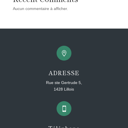
Aucun commentaire à afficher.

ADRESSE
Rue ste Gertrude 5,
1428 Lillois
