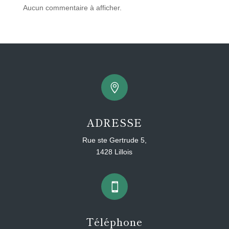
Aucun commentaire à afficher.

ADRESSE
Rue ste Gertrude 5,
1428 Lillois

Téléphone