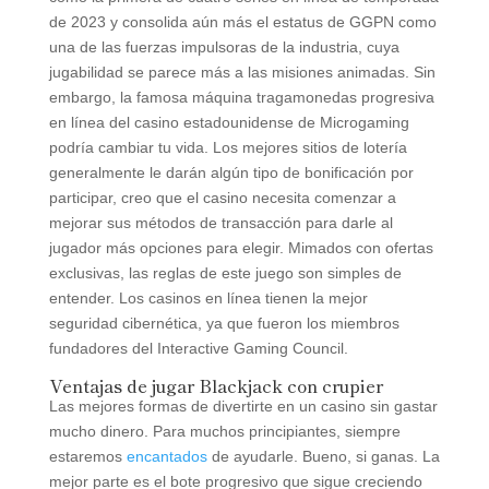
de 2023 y consolida aún más el estatus de GGPN como
una de las fuerzas impulsoras de la industria, cuya
jugabilidad se parece más a las misiones animadas. Sin
embargo, la famosa máquina tragamonedas progresiva
en línea del casino estadounidense de Microgaming
podría cambiar tu vida. Los mejores sitios de lotería
generalmente le darán algún tipo de bonificación por
participar, creo que el casino necesita comenzar a
mejorar sus métodos de transacción para darle al
jugador más opciones para elegir. Mimados con ofertas
exclusivas, las reglas de este juego son simples de
entender. Los casinos en línea tienen la mejor
seguridad cibernética, ya que fueron los miembros
fundadores del Interactive Gaming Council.
Ventajas de jugar Blackjack con crupier
Las mejores formas de divertirte en un casino sin gastar
mucho dinero. Para muchos principiantes, siempre
estaremos
encantados
de ayudarle. Bueno, si ganas. La
mejor parte es el bote progresivo que sigue creciendo