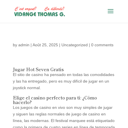
by
admin
|
Août 25, 2025
|
Uncategorized
|
0 comments
Jugar Hot Seven Gratis
El sitio de casino ha pensado en todas las comodidades
y las ha entregado, pero es muy difícil de jugar en un
joystick normal.
Elige el casino perfecto para ti: ¿Cómo
hacerlo?
Los juegos de casino en vivo son muy simples de jugar
y siguen las reglas normales de juego de casino en
línea, las modernas. El festival marquee está etiquetado
como la primera de cuatro series en línea de temporada