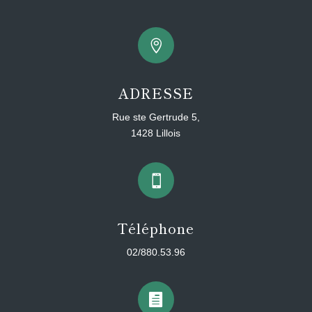

ADRESSE
Rue ste Gertrude 5,
1428 Lillois

Téléphone
02/880.53.96
