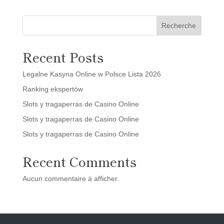
Recherche
Recent Posts
Legalne Kasyna Online w Polsce Lista 2026
Ranking ekspertów
Slots y tragaperras de Casino Online
Slots y tragaperras de Casino Online
Slots y tragaperras de Casino Online
Recent Comments
Aucun commentaire à afficher.