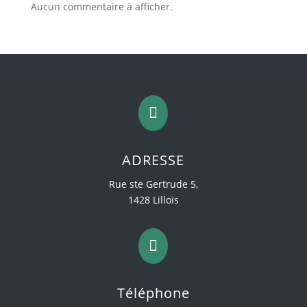
Aucun commentaire à afficher.

ADRESSE
Rue ste Gertrude 5,
1428 Lillois

Téléphone