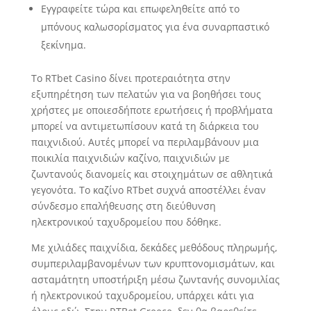
Εγγραφείτε τώρα και επωφεληθείτε από το
μπόνους καλωσορίσματος για ένα συναρπαστικό
ξεκίνημα.
Το RTbet Casino δίνει προτεραιότητα στην
εξυπηρέτηση των πελατών για να βοηθήσει τους
χρήστες με οποιεσδήποτε ερωτήσεις ή προβλήματα
μπορεί να αντιμετωπίσουν κατά τη διάρκεια του
παιχνιδιού. Αυτές μπορεί να περιλαμβάνουν μια
ποικιλία παιχνιδιών καζίνο, παιχνιδιών με
ζωντανούς διανομείς και στοιχημάτων σε αθλητικά
γεγονότα. Το καζίνο RTbet συχνά αποστέλλει έναν
σύνδεσμο επαλήθευσης στη διεύθυνση
ηλεκτρονικού ταχυδρομείου που δόθηκε.
Με χιλιάδες παιχνίδια, δεκάδες μεθόδους πληρωμής,
συμπεριλαμβανομένων των κρυπτονομισμάτων, και
ασταμάτητη υποστήριξη μέσω ζωντανής συνομιλίας
ή ηλεκτρονικού ταχυδρομείου, υπάρχει κάτι για