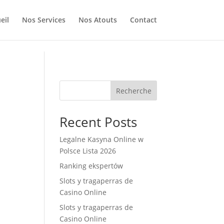
eil
Nos Services
Nos Atouts
Contact
Recherche
Recent Posts
Legalne Kasyna Online w
Polsce Lista 2026
Ranking ekspertów
Slots y tragaperras de
Casino Online
Slots y tragaperras de
Casino Online