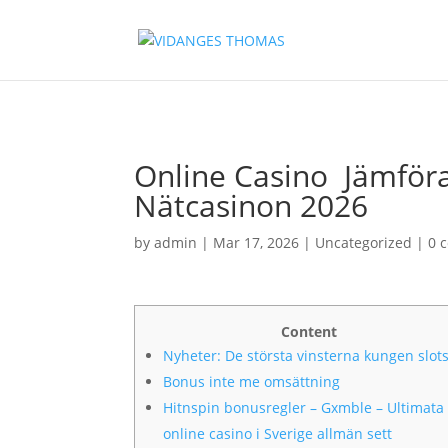
02/880.53.96
Online Casino ️ Jämför
Nätcasinon 2026
by
admin
|
Mar 17, 2026
|
Uncategorized
|
0 
Content
Nyheter: De största vinsterna kungen slot
Bonus inte me omsättning
Hitnspin bonusregler – Gxmble – Ultimata
online casino i Sverige allmän sett