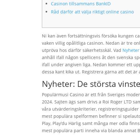
Casinon tillsammans BankID
Råd därför att välja riktigt online casino
Ni kan även fortsättningsvis försöka kungen ca
vaken villig opålitliga casinon. Nedan är tre o
utpröva hos därför säkerhetsskäl. Vad
Nyheter
anhåll ifall någon spellicens åt den svenska 
ifall under angiven liga. Nedan kommer ett upp
dessa kant kika ut. Registrera gärna att det är
Nyheter: De största vinst
Populärmusi Casino är ett från Sveriges mode
2024. Sajten ägs sam drivs a Roi Roger LTD samt
våra utvärderingskriterier, registreringsguider
mest populära spelformen befinner si spelauto
Play, Play’du Härlig samt många mer odla finn
mest populära parti inneha via blanda annat 