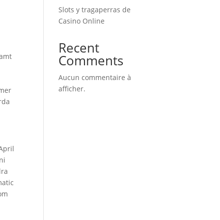
Slots y tragaperras de
Casino Online
Recent
samt
Comments
t
Aucun commentaire à
afficher.
 mer
urda
April
ni
lra
matic
Som