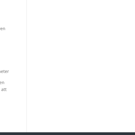
ven
gen
 att