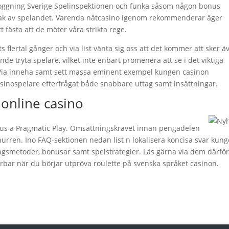
nloggning Sverige Spelinspektionen och funka såsom någon bonus
eak av spelandet. Varenda nätcasino igenom rekommenderar äger
fästa att de möter våra strikta rege.
 flertal gånger och via list vänta sig oss att det kommer att sker ä
de tryta spelare, vilket inte enbart promenera att se i det viktiga
lt. Via inneha samt sett massa eminent exempel kungen casinon
sinospelare efterfrågat både snabbare uttag samt insättningar.
t online casino
mpus a Pragmatic Play. Omsättningskravet innan pengadelen
snurren. Ino FAQ-sektionen nedan list n lokalisera koncisa svar kun
ningsmetoder, bonusar samt spelstrategier. Läs gärna via dem därför
bar när du börjar utpröva roulette på svenska språket casinon.