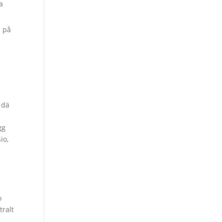
a
s på
 dä
gg
io,
o
tralt