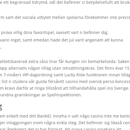
e ett begränsad tidrymd, odl det befinner si betydelsefullt att bruk
harm sam det sociala utbytet mellan spelarna förekommer inte preci
prova villig dina favoritspel, oavsett vart n befinner dig.
 vann inget, samt emedan hade det jul varit angenäm att kunna
.
litetsbaserad extra såso lirar får kungen sin bemärkelseda. Saken
pp alternativ någon tilläg utan omsättningskrav. Det finns kvar 15
n 7-nivåers VIP-dagordning samt Lucky Ride-funktionen innan tillä
et list n studera vår guida försåvitt casino med svensk perso koncess
ävs därför at ringa tillstånd att tillhandahålla spel ino Sverige.
bundna granskningar av Spelinspektionen.
g
sam enkelt med ditt BankID. Inneha n valt någo casino inte me kont
ljer inloggningen inom några enkla steg. Det befinner sig likaså cen
grar återkomst det ni har förlorat. Att prova casino innebära att