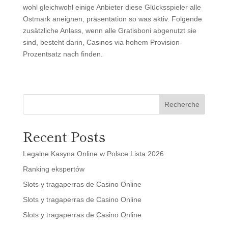
wohl gleichwohl einige Anbieter diese Glücksspieler alle
Ostmark aneignen, präsentation so was aktiv. Folgende
zusätzliche Anlass, wenn alle Gratisboni abgenutzt sie
sind, besteht darin, Casinos via hohem Provision-
Prozentsatz nach finden.
Recherche
Recent Posts
Legalne Kasyna Online w Polsce Lista 2026
Ranking ekspertów
Slots y tragaperras de Casino Online
Slots y tragaperras de Casino Online
Slots y tragaperras de Casino Online