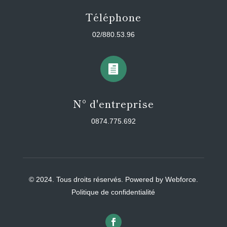
Téléphone
02/880.53.96

N° d'entreprise
0874.775.692
© 2024. Tous droits réservés. Powered by Webforce.
Politique de confidentialité