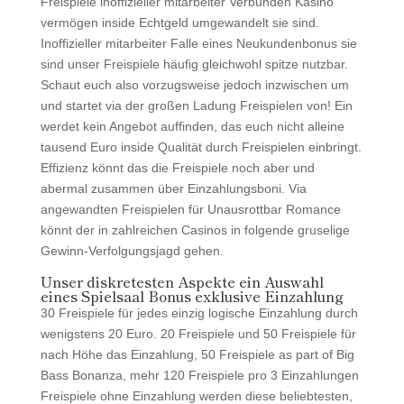
Freispiele inoffizieller mitarbeiter Verbunden Kasino
vermögen inside Echtgeld umgewandelt sie sind.
Inoffizieller mitarbeiter Falle eines Neukundenbonus sie
sind unser Freispiele häufig gleichwohl spitze nutzbar.
Schaut euch also vorzugsweise jedoch inzwischen um
und startet via der großen Ladung Freispielen von! Ein
werdet kein Angebot auffinden, das euch nicht alleine
tausend Euro inside Qualität durch Freispielen einbringt.
Effizienz könnt das die Freispiele noch aber und
abermal zusammen über Einzahlungsboni. Via
angewandten Freispielen für Unausrottbar Romance
könnt der in zahlreichen Casinos in folgende gruselige
Gewinn-Verfolgungsjagd gehen.
Unser diskretesten Aspekte ein Auswahl
eines Spielsaal Bonus exklusive Einzahlung
30 Freispiele für jedes einzig logische Einzahlung durch
wenigstens 20 Euro. 20 Freispiele und 50 Freispiele für
nach Höhe das Einzahlung, 50 Freispiele as part of Big
Bass Bonanza, mehr 120 Freispiele pro 3 Einzahlungen
Freispiele ohne Einzahlung werden diese beliebtesten,