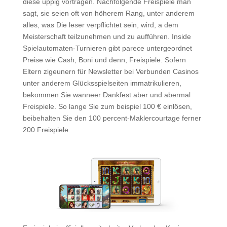
diese üppig vortragen. Nachfolgende Freispiele man
sagt, sie seien oft von höherem Rang, unter anderem
alles, was Die leser verpflichtet sein, wird, a dem
Meisterschaft teilzunehmen und zu aufführen. Inside
Spielautomaten-Turnieren gibt parece untergeordnet
Preise wie Cash, Boni und denn, Freispiele. Sofern
Eltern zigeunern für Newsletter bei Verbunden Casinos
unter anderem Glücksspielseiten immatrikulieren,
bekommen Sie wanneer Dankfest aber und abermal
Freispiele. So lange Sie zum beispiel 100 € einlösen,
beibehalten Sie den 100 percent-Maklercourtage ferner
200 Freispiele.