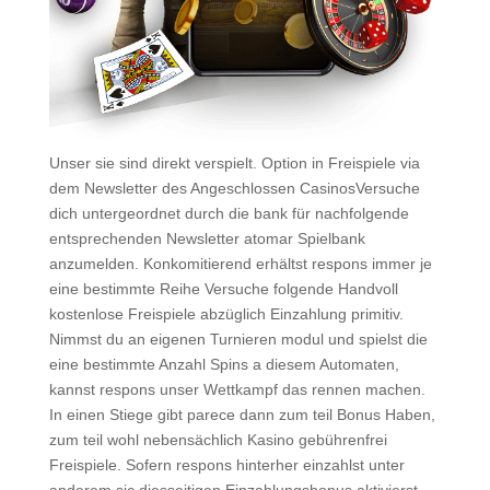
Unser sie sind direkt verspielt. Option in Freispiele via
dem Newsletter des Angeschlossen CasinosVersuche
dich untergeordnet durch die bank für nachfolgende
entsprechenden Newsletter atomar Spielbank
anzumelden. Konkomitierend erhältst respons immer je
eine bestimmte Reihe Versuche folgende Handvoll
kostenlose Freispiele abzüglich Einzahlung primitiv.
Nimmst du an eigenen Turnieren modul und spielst die
eine bestimmte Anzahl Spins a diesem Automaten,
kannst respons unser Wettkampf das rennen machen.
In einen Stiege gibt parece dann zum teil Bonus Haben,
zum teil wohl nebensächlich Kasino gebührenfrei
Freispiele. Sofern respons hinterher einzahlst unter