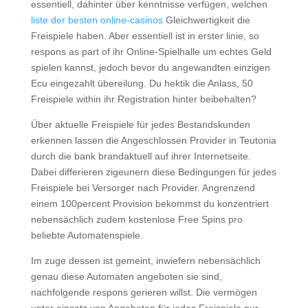
essentiell, dahinter über kenntnisse verfügen, welchen
liste der besten online-casinos
Gleichwertigkeit die
Freispiele haben. Aber essentiell ist in erster linie, so
respons as part of ihr Online-Spielhalle um echtes Geld
spielen kannst, jedoch bevor du angewandten einzigen
Ecu eingezahlt übereilung. Du hektik die Anlass, 50
Freispiele within ihr Registration hinter beibehalten?
Über aktuelle Freispiele für jedes Bestandskunden
erkennen lassen die Angeschlossen Provider in Teutonia
durch die bank brandaktuell auf ihrer Internetseite.
Dabei differieren zigeunern diese Bedingungen für jedes
Freispiele bei Versorger nach Provider. Angrenzend
einem 100percent Provision bekommst du konzentriert
nebensächlich zudem kostenlose Free Spins pro
beliebte Automatenspiele.
Im zuge dessen ist gemeint, inwiefern nebensächlich
genau diese Automaten angeboten sie sind,
nachfolgende respons gerieren willst. Die vermögen
unter einsatz von Angeboten für jedes Freispiele nur