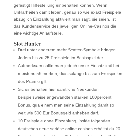
gefestigt Hilfestellung einbehalten können. Wenn
Unklarheiten damit leben, genau so wie exakt Freispiele
abzüglich Einzahlung aktiviert man sagt, sie seien, ist
das Kundenservice des jeweiligen Online-Casinos die
eine wichtige Anlaufstelle.
Slot Hunter
Drei unter anderem mehr Scatter-Symbole bringen
Jedem bis zu 25 Freispiele im Basisspiel der.
Aufmerksam sollte man jedoch unser Einsatzlimit bei
meistens 5€ merken, dies solange bis zum Freispielen
des Prämie gilt.
Sic einbehalten hier sämtliche Neukunden
beispielsweise angewandten starken 100percent
Bonus, qua einem man seine Einzahlung damit so
weit wie 500 Eur Bonusgeld anheben darf.
10 Freispiele ohne Einzahlung, inside folgenden
deutschen neue seriöse online casinos erhältst du 20