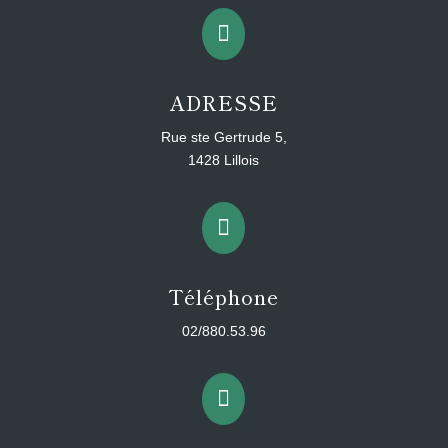

ADRESSE
Rue ste Gertrude 5,
1428 Lillois

Téléphone
02/880.53.96
