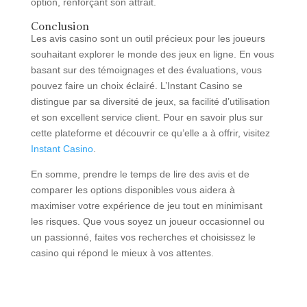
option, renforçant son attrait.
Conclusion
Les avis casino sont un outil précieux pour les joueurs
souhaitant explorer le monde des jeux en ligne. En vous
basant sur des témoignages et des évaluations, vous
pouvez faire un choix éclairé. L’Instant Casino se
distingue par sa diversité de jeux, sa facilité d’utilisation
et son excellent service client. Pour en savoir plus sur
cette plateforme et découvrir ce qu’elle a à offrir, visitez
Instant Casino
.
En somme, prendre le temps de lire des avis et de
comparer les options disponibles vous aidera à
maximiser votre expérience de jeu tout en minimisant
les risques. Que vous soyez un joueur occasionnel ou
un passionné, faites vos recherches et choisissez le
casino qui répond le mieux à vos attentes.