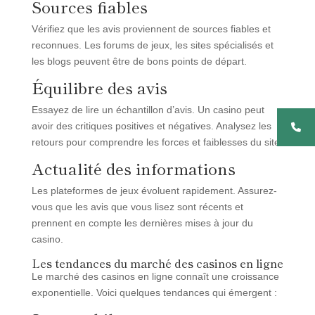
Sources fiables
Vérifiez que les avis proviennent de sources fiables et
reconnues. Les forums de jeux, les sites spécialisés et
les blogs peuvent être de bons points de départ.
Équilibre des avis
Essayez de lire un échantillon d’avis. Un casino peut
avoir des critiques positives et négatives. Analysez les
retours pour comprendre les forces et faiblesses du site.
Actualité des informations
Les plateformes de jeux évoluent rapidement. Assurez-
vous que les avis que vous lisez sont récents et
prennent en compte les dernières mises à jour du
casino.
Les tendances du marché des casinos en ligne
Le marché des casinos en ligne connaît une croissance
exponentielle. Voici quelques tendances qui émergent :