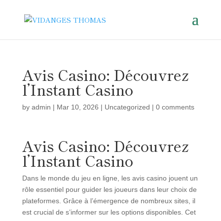
Avis Casino: Découvrez
l’Instant Casino
by
admin
|
Mar 10, 2026
|
Uncategorized
|
0 comments
Avis Casino: Découvrez
l’Instant Casino
Dans le monde du jeu en ligne, les avis casino jouent un
rôle essentiel pour guider les joueurs dans leur choix de
plateformes. Grâce à l’émergence de nombreux sites, il
est crucial de s’informer sur les options disponibles. Cet