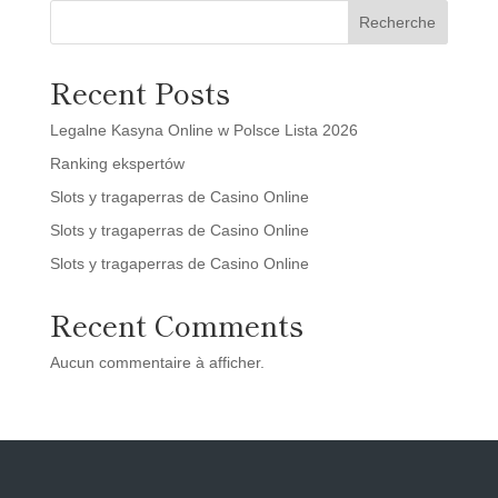
Recherche
Recent Posts
Legalne Kasyna Online w Polsce Lista 2026
Ranking ekspertów
Slots y tragaperras de Casino Online
Slots y tragaperras de Casino Online
Slots y tragaperras de Casino Online
Recent Comments
Aucun commentaire à afficher.