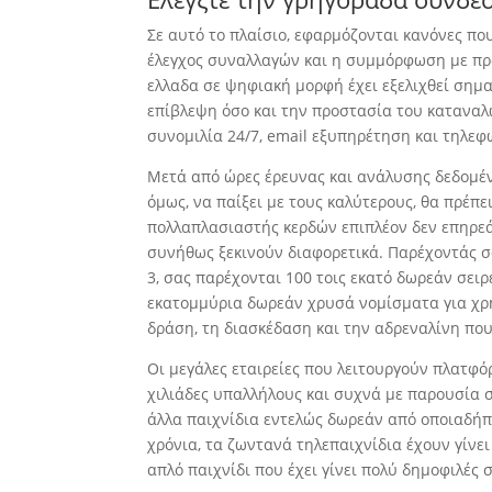
Σε αυτό το πλαίσιο, εφαρμόζονται κανόνες πο
έλεγχος συναλλαγών και η συμμόρφωση με πρό
ελλαδα σε ψηφιακή μορφή έχει εξελιχθεί σημα
επίβλεψη όσο και την προστασία του καταναλω
συνομιλία 24/7, email εξυπηρέτηση και τηλεφ
Μετά από ώρες έρευνας και ανάλυσης δεδομένω
όμως, να παίξει με τους καλύτερους, θα πρέπε
πολλαπλασιαστής κερδών επιπλέον δεν επηρεάζ
συνήθως ξεκινούν διαφορετικά. Παρέχοντάς 
3, σας παρέχονται 100 τοις εκατό δωρεάν σει
εκατομμύρια δωρεάν χρυσά νομίσματα για χρή
δράση, τη διασκέδαση και την αδρεναλίνη που
Οι μεγάλες εταιρείες που λειτουργούν πλατφόρ
χιλιάδες υπαλλήλους και συχνά με παρουσία σ
άλλα παιχνίδια εντελώς δωρεάν από οποιαδήπο
χρόνια, τα ζωντανά τηλεπαιχνίδια έχουν γίνει
απλό παιχνίδι που έχει γίνει πολύ δημοφιλές σ