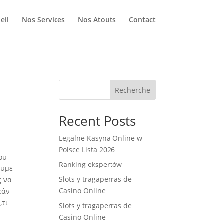
eil
Nos Services
Nos Atouts
Contact
Recherche
Recent Posts
Legalne Kasyna Online w
Polsce Lista 2026
ου
Ranking ekspertów
ουμε
Slots y tragaperras de
ς να
Casino Online
εάν
,τι
Slots y tragaperras de
Casino Online