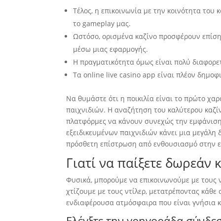
Τέλος, η επικοινωνία με την κοινότητα του 
το gameplay μας.
Ωστόσο, ορισμένα καζίνο προσφέρουν επίση
μέσω μιας εφαρμογής.
Η πραγματικότητα όμως είναι πολύ διαφορε
Τα online live casino app είναι πλέον δημο
Να θυμάστε ότι η ποικιλία είναι το πρώτο χα
παιχνιδιών. Η αναζήτηση του καλύτερου καζίν
πλατφόρμες να κάνουν συνεχώς την εμφάνιση 
εξειδικευμένων παιχνιδιών κάνει μια μεγάλη 
πρόσθετη επίστρωση από ενθουσιασμό στην ε
Γιατί να παίξετε δωρεάν κ
Φυσικά, μπορούμε να επικοινωνούμε με τους ν
χτίζουμε με τους ντίλερ, μετατρέποντας κάθ
ενδιαφέρουσα ατμόσφαιρα που είναι γνήσια 
Ελέγξτε την γρηγοράδα σύνδεσ