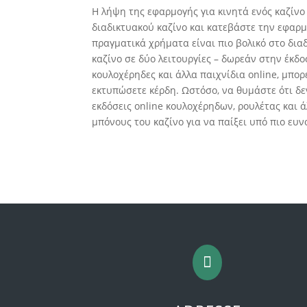
Η λήψη της εφαρμογής για κινητά ενός καζίνο 
διαδικτυακού καζίνο και κατεβάστε την εφαρμ
πραγματικά χρήματα είναι πιο βολικό στο διαδ
καζίνο σε δύο λειτουργίες – δωρεάν στην έκδ
κουλοχέρηδες και άλλα παιχνίδια online, μπο
εκτυπώσετε κέρδη. Ωστόσο, να θυμάστε ότι δε
εκδόσεις online κουλοχέρηδων, ρουλέτας και 
μπόνους του καζίνο για να παίξει υπό πιο ευν
