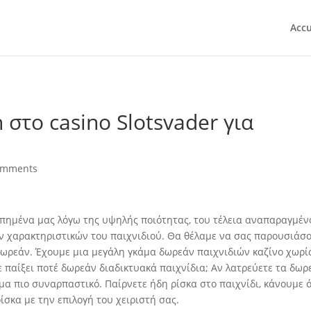
Accu
 στο casino Slotsvader για
omments
πημένα μας λόγω της υψηλής ποιότητας, του τέλεια αναπαραγμέν
ν χαρακτηριστικών του παιχνιδιού. Θα θέλαμε να σας παρουσιάσ
 δωρεάν. Έχουμε μια μεγάλη γκάμα δωρεάν παιχνιδιών καζίνο χωρί
ε παίξει ποτέ δωρεάν διαδικτυακά παιχνίδια; Αν λατρεύετε τα δωρ
μα πιο συναρπαστικό. Παίρνετε ήδη ρίσκα στο παιχνίδι, κάνουμε ό
ρίσκα με την επιλογή του χειριστή σας.